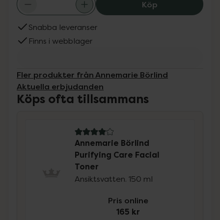
Annemarie Börlin
Köp
Snabba leveranser
Finns i webblager
Fler produkter från Annemarie Börlind
Aktuella erbjudanden
Köps ofta tillsammans
4 av 5 i omdöme
Annemarie Börlind
Purifying Care Facial
Toner
Ansiktsvatten. 150 ml
Pris online
165 kr