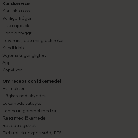
Kundservice
Kontakta oss
Vanliga frågor
Hitta apotek
Handla tryggt
Leverans, betalning och retur
Kundklubb
Sajtens tillgänglighet
App
Köpvillkor
Om recept och läkemedel
Fullmakter
Högkostnadsskyddet
Läkemedelsutbyte
Lämna in gammal medicin
Resa med läkemedel
Receptregistret
Elektroniskt expertstöd, EES