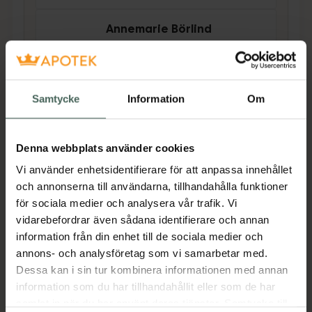
Annemarie Börlind
Purifying Care Cleansing
Gel
Ansiktsrengöring. 150 ml
Samtycke
Information
Om
Pris online
159 kr
Denna webbplats använder cookies
Köp båda för
:
324 kr
Vi använder enhetsidentifierare för att anpassa innehållet
Köp båda
och annonserna till användarna, tillhandahålla funktioner
för sociala medier och analysera vår trafik. Vi
vidarebefordrar även sådana identifierare och annan
information från din enhet till de sociala medier och
Beskrivning
Dölj
annons- och analysföretag som vi samarbetar med.
Dessa kan i sin tur kombinera informationen med annan
Ansiktsvatten med ingredienser för att arbeta
information som du har tillhandahållit eller som de har
anti-inflammatoriskt. Salicylsyra (BHA-syra)
samlat in när du har använt deras tjänster. Samtycke till