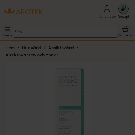
Kundklubb
Recept
Sök
Meny
Varukorg
Hem
Hudvård
Ansiktsvård
Ansiktsvatten och toner
Hoppa över Lista
Lista: . Innehåller 1 objekt.