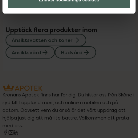
Upptäck flera produkter inom
Ansiktsvatten och toner
Ansiktsvård
Hudvård
Kronans Apotek finns här för dig. Du hittar oss från Skåne i
syd till Lappland i norr, och online i mobilen och på
datorn. Oavsett vem du är så är det vårt uppdrag att
hjälpa just dig att må lite bättre. Välkommen att prata
med oss.