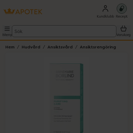
Kundklubb
Recept
Sök
Meny
Varukorg
Hem
Hudvård
Ansiktsvård
Ansiktsrengöring
Hoppa över Lista
Lista: . Innehåller 1 objekt.