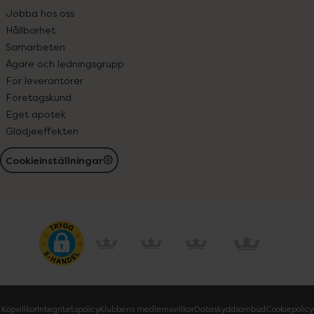
Jobba hos oss
Hållbarhet
Samarbeten
Ägare och ledningsgrupp
För leverantörer
Företagskund
Eget apotek
Glädjeeffekten
Cookieinställningar
Köpvillkor
Integritetspolicy
Klubbens medlemsvillkor
Dataskyddsombud
Cookiepolicy