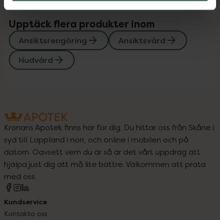
Upptäck flera produkter inom
Ansiktsrengöring
Ansiktsvård
Hudvård
Kronans Apotek finns här för dig. Du hittar oss från Skåne i
syd till Lappland i norr, och online i mobilen och på
datorn. Oavsett vem du är så är det vårt uppdrag att
hjälpa just dig att må lite bättre. Välkommen att prata
med oss.
Kundservice
Kontakta oss