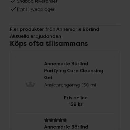
Snabba leveranser
Finns i webblager
Fler produkter från Annemarie Börlind
Aktuella erbjudanden
Köps ofta tillsammans
Annemarie Börlind
Purifying Care Cleansing
Gel
Ansiktsrengöring. 150 ml
Pris online
159 kr
4.7 av 5 i omdöme
Annemarie Börlind