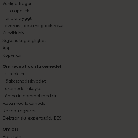
Vanliga frågor
Hitta apotek
Handla tryggt
Leverans, betalning och retur
Kundklubb
Sajtens tillgänglighet
App
Köpvillkor
Om recept och läkemedel
Fullmakter
Högkostnadsskyddet
Läkemedelsutbyte
Lämna in gammal medicin
Resa med läkemedel
Receptregistret
Elektroniskt expertstöd, EES
Om oss
Pressrum