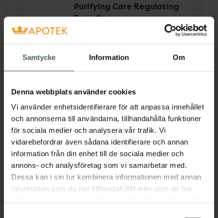
Purifying Care Regulating
Face Care
Ansiktskräm 75 ml
Pris online
Samtycke
Information
Om
169 kr
Köp båda för
:
328 kr
Denna webbplats använder cookies
Köp båda
Vi använder enhetsidentifierare för att anpassa innehållet
och annonserna till användarna, tillhandahålla funktioner
för sociala medier och analysera vår trafik. Vi
Beskrivning
Dölj
vidarebefordrar även sådana identifierare och annan
information från din enhet till de sociala medier och
annons- och analysföretag som vi samarbetar med.
Rengöringsgelé med ingredienser för att
Dessa kan i sin tur kombinera informationen med annan
arbeta mot inflammationer. Rengör huden
information som du har tillhandahållit eller som de har
effektivt och motverkar uppkomsten av
samlat in när du har använt deras tjänster. Samtycke till
orenheter. Örtextrakt ger huden lindring och
cookies är frivilligt och du kan när som helst ändra eller
Samtyckesval
fukt, medan salicylsyra (BHA-syra) arbetar