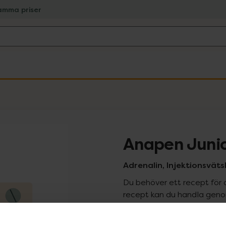
amma priser
Anapen Junio
Adrenalin, Injektionsvätsk
Du behöver ett recept för 
recept kan du handla genom
Pr