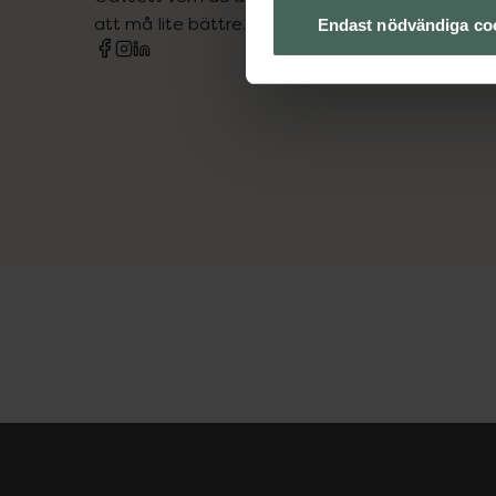
att må lite bättre. Välkommen att prata med os
Endast nödvändiga co