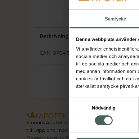
Samtycke
Beskrivning
Denna webbplats använder 
Vi använder enhetsidentifierar
EAN:
07046260009097
sociala medier och analysera 
till de sociala medier och a
med annan information som du 
cookies är frivilligt och du k
återkallat samtycke påverkar 
Samtyckesval
Nödvändig
Kronans Apotek finns här för dig. Du hittar oss fr
till Lappland i norr, och online i mobilen och på d
Oavsett vem du är så är det vårt uppdrag att hjä