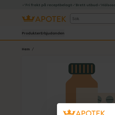
Fri frakt på receptbelagt
Brett utbud
Hälsos
Sök
Produkter
Erbjudanden
Hem
Hoppa över Lista
Lista: . Innehåller 1 objekt.