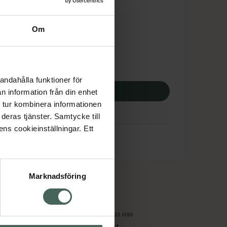
tnadsskyddet gäller
5,18 kr
Om
apotek:
415,18 kr
andahålla funktioner för
p via ditt recept
n information från din enhet
 tur kombinera informationen
deras tjänster. Samtycke till
ens cookieinställningar. Ett
Marknadsföring
cept och läkemedel
Om oss
kter
Pressrum
tnadsskyddet
Jobba hos oss
edelsutbyte
Hållbarhet