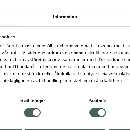
Högkos
41
Information
Dölj
cookies
I 
e för att anpassa innehållet och annonserna till användarna, tillh
Kö
vår trafik. Vi vidarebefordrar även sådana identifierare och anna
nnons- och analysföretag som vi samarbetar med. Dessa kan i sin
har tillhandahållit eller som de har samlat in när du har använt 
an när som helst ändra eller återkalla ditt samtycke via webbplats
Aktuella erbjudanden
inte lagligheten av behandling som skett innan återkallelsen.
Inställningar
Statistik
Kundservice
Om re
ån Skåne i syd
Kontakta oss
Fullma
atorn.
Vanliga frågor
Högkos
lpa just dig
Hitta apotek
Läkem