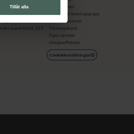
in gammal medicin
Samarbeten
Tillåt alla
med läkemedel
Ägare och ledningsgrupp
registret
För leverantörer
oniskt expertstöd, EES
Företagskund
Eget apotek
Glädjeeffekten
Cookieinställningar