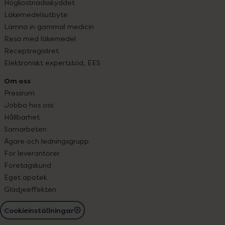
Högkostnadsskyddet
Läkemedelsutbyte
Lämna in gammal medicin
Resa med läkemedel
Receptregistret
Elektroniskt expertstöd, EES
Om oss
Pressrum
Jobba hos oss
Hållbarhet
Samarbeten
Ägare och ledningsgrupp
För leverantörer
Företagskund
Eget apotek
Glädjeeffekten
Cookieinställningar