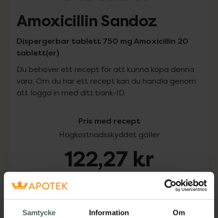
Amoxicillin Sandoz
Dispergerbar tablett 750 mg Amoxicillin 20
tablett(er)
Du behöver ett recept för att kunna köpa denna
vara. Om du har ett recept kan du handla genom
att logga in med ditt bank-ID.
Pris med recept
Högkostnadsskyddet gäller
122,27 kr
I apotek:
122,27 kr
Köp via ditt recept
Samtycke
Information
Om