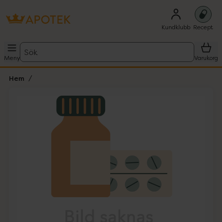
Kundklubb
Recept
Sök
Meny
Varukorg
Hem
Hoppa över Lista
Lista: . Innehåller 1 objekt.