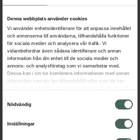
Aktuella erbjudanden
Denna webbplats använder cookies
Vi använder enhetsidentifierare för att anpassa innehållet
Beskrivning
Dölj
och annonserna till användarna, tillhandahålla funktioner
för sociala medier och analysera vår trafik. Vi
vidarebefordrar även sådana identifierare och annan
Läs alltid bipacksedeln innan
information från din enhet till de sociala medier och
användning.
annons- och analysföretag som vi samarbetar med.
Dessa kan i sin tur kombinera informationen med annan
EAN:
07046260188747
information som du har tillhandahållit eller som de har
samlat in när du har använt deras tjänster. Samtycke till
cookies är frivilligt och du kan när som helst ändra eller
Bipacksedel från FASS
Visa
Samtyckesval
återkalla ditt samtycke via webbplatsens
Nödvändig
cookieinställningar. Ett återkallat samtycke påverkar inte
lagligheten av behandling som skett innan återkallelsen.
Inställningar