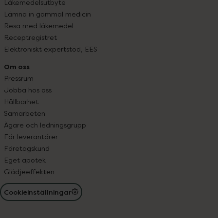
Läkemedelsutbyte
Lämna in gammal medicin
Resa med läkemedel
Receptregistret
Elektroniskt expertstöd, EES
Om oss
Pressrum
Jobba hos oss
Hållbarhet
Samarbeten
Ägare och ledningsgrupp
För leverantörer
Företagskund
Eget apotek
Glädjeeffekten
Cookieinställningar