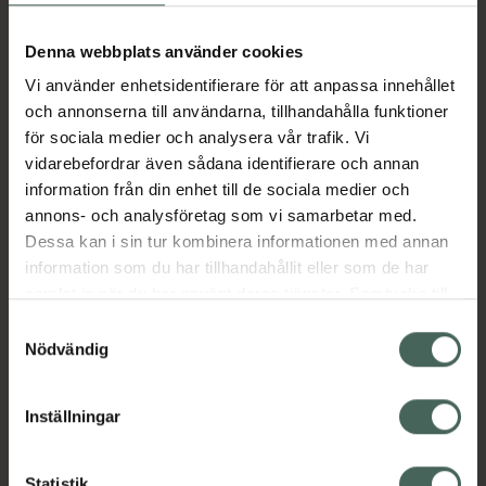
Aktuella erbjudanden
Denna webbplats använder cookies
Vi använder enhetsidentifierare för att anpassa innehållet
Beskrivning
Dölj
och annonserna till användarna, tillhandahålla funktioner
för sociala medier och analysera vår trafik. Vi
vidarebefordrar även sådana identifierare och annan
Läs alltid bipacksedeln innan
information från din enhet till de sociala medier och
användning.
annons- och analysföretag som vi samarbetar med.
EAN:
03838989776855
Dessa kan i sin tur kombinera informationen med annan
information som du har tillhandahållit eller som de har
samlat in när du har använt deras tjänster. Samtycke till
Bipacksedel från FASS
Visa
cookies är frivilligt och du kan när som helst ändra eller
Samtyckesval
återkalla ditt samtycke via webbplatsens
Nödvändig
cookieinställningar. Ett återkallat samtycke påverkar inte
lagligheten av behandling som skett innan återkallelsen.
Inställningar
Kronans Apotek finns här för dig. Du hittar oss från Skåne i
Statistik