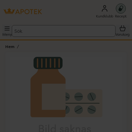
Kundklubb
Recept
Sök
Meny
Varukorg
Hem
Hoppa över Lista
Lista: . Innehåller 1 objekt.