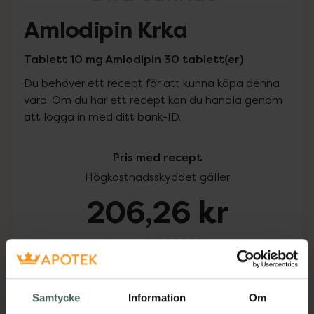
Amlodipin Krka
Tablett 10 mg Amlodipin 30 tablett(er)
Du behöver ett recept för att kunna köpa denna
vara. Om du har ett recept kan du handla genom
att logga in med ditt bank-ID.
Pris med recept
Högkostnadsskyddet gäller
206,26 kr
I apotek:
206,26 kr
Köp via ditt recept
Samtycke
Information
Om