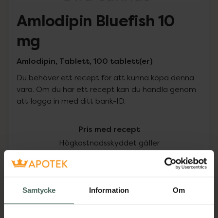
Amlodipin Bluefish 10
mg
Amlodipin, Tablett, 100 tablett(er)
Du behöver ett recept för att kunna köpa denna
vara. Om du har ett recept kan du handla genom
att logga in med ditt bank-ID.
Pris med recept
Högkostnadsskyddet gäller
119,30 kr
I apotek:
119,30 kr
Samtycke
Information
Om
Köp via ditt recept