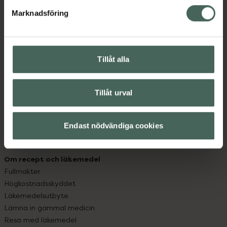
med oss.
Marknadsföring
Kundservice
Kontakta oss
Vanliga frågor
Tillåt alla
Hitta apotek
Handla tryggt
Leverans, betalning och retur
Tillåt urval
Kundklubb
Sajtens tillgänglighet
Endast nödvändiga cookies
App
Köpvillkor
Om recept och läkemedel
Fullmakter
Högkostnadsskyddet
Läkemedelsutbyte
Lämna in gammal medicin
Resa med läkemedel