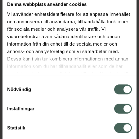
Denna webbplats använder cookies
Vi använder enhetsidentifierare för att anpassa innehållet
Aktuella erbjudanden
och annonserna till användarna, tillhandahålla funktioner
för sociala medier och analysera vår trafik. Vi
vidarebefordrar även sådana identifierare och annan
Beskrivning
Dölj
information från din enhet till de sociala medier och
annons- och analysföretag som vi samarbetar med.
Dessa kan i sin tur kombinera informationen med annan
information som du har tillhandahållit eller som de har
Bipacksedel från FASS
Visa
samlat in när du har använt deras tjänster. Samtycke till
cookies är frivilligt och du kan när som helst ändra eller
Samtyckesval
återkalla ditt samtycke via webbplatsens
Nödvändig
cookieinställningar. Ett återkallat samtycke påverkar inte
lagligheten av behandling som skett innan återkallelsen.
Inställningar
Kronans Apotek finns här för dig. Du hittar oss från Skåne i
syd till Lappland i norr, och online i mobilen och på
datorn. Oavsett vem du är så är det vårt uppdrag att
Statistik
hjälpa just dig att må lite bättre. Välkommen att prata