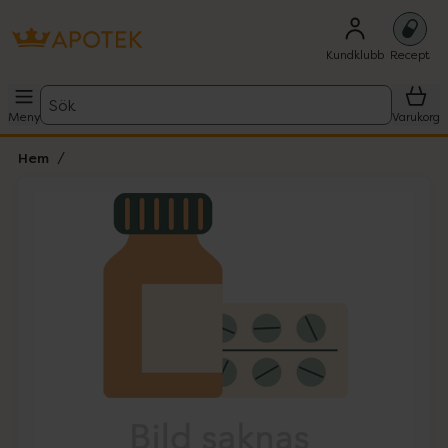
Kundklubb
Recept
Sök
Meny
Varukorg
Hem
Hoppa över Lista
Lista: . Innehåller 1 objekt.