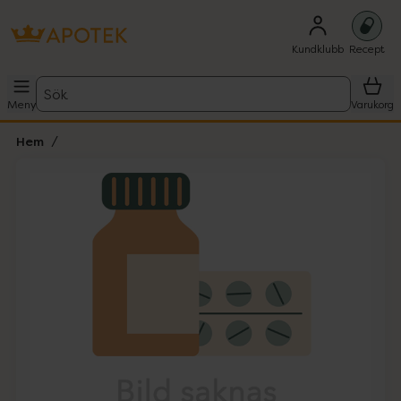
Kundklubb
Recept
Sök
Meny
Varukorg
Hem
Hoppa över Lista
Lista: . Innehåller 1 objekt.