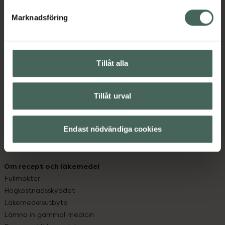
hjälpa just dig att må lite bättre. Välkommen att prata
med oss.
Marknadsföring
Kundservice
Kontakta oss
Tillåt alla
Vanliga frågor
Hitta apotek
Handla tryggt
Tillåt urval
Leverans, betalning och retur
Kundklubb
Sajtens tillgänglighet
Endast nödvändiga cookies
App
Köpvillkor
Om recept och läkemedel
Fullmakter
Högkostnadsskyddet
Läkemedelsutbyte
Lämna in gammal medicin