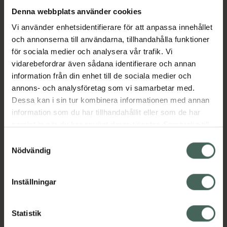
Fler produkter från Alvedon
Denna webbplats använder cookies
Aktuella erbjudanden
Vi använder enhetsidentifierare för att anpassa innehållet
och annonserna till användarna, tillhandahålla funktioner
för sociala medier och analysera vår trafik. Vi
Beskrivning
Dölj
vidarebefordrar även sådana identifierare och annan
information från din enhet till de sociala medier och
EAN:
05054563932938
annons- och analysföretag som vi samarbetar med.
Dessa kan i sin tur kombinera informationen med annan
information som du har tillhandahållit eller som de har
Bipacksedel från FASS
Visa
samlat in när du har använt deras tjänster. Samtycke till
cookies är frivilligt och du kan när som helst ändra eller
Samtyckesval
återkalla ditt samtycke via webbplatsens
Nödvändig
cookieinställningar. Ett återkallat samtycke påverkar inte
lagligheten av behandling som skett innan återkallelsen.
Inställningar
Kronans Apotek finns här för dig. Du hittar oss från Skåne i
syd till Lappland i norr, och online i mobilen och på
Statistik
datorn. Oavsett vem du är så är det vårt uppdrag att