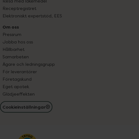
Resa med läkemedel
Receptregistret
Elektroniskt expertstöd, EES
Om oss
Pressrum
Jobba hos oss
Hållbarhet
Samarbeten
Ägare och ledningsgrupp
För leverantörer
Företagskund
Eget apotek
Glädjeeffekten
Cookieinställningar