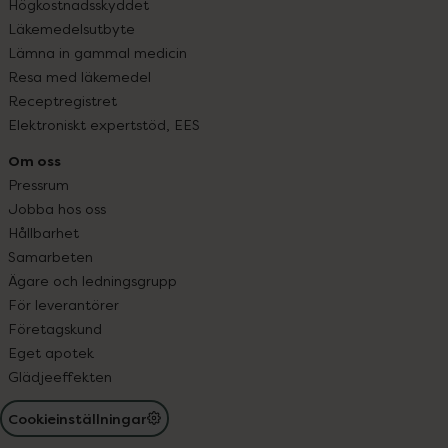
Högkostnadsskyddet
Läkemedelsutbyte
Lämna in gammal medicin
Resa med läkemedel
Receptregistret
Elektroniskt expertstöd, EES
Om oss
Pressrum
Jobba hos oss
Hållbarhet
Samarbeten
Ägare och ledningsgrupp
För leverantörer
Företagskund
Eget apotek
Glädjeeffekten
Cookieinställningar