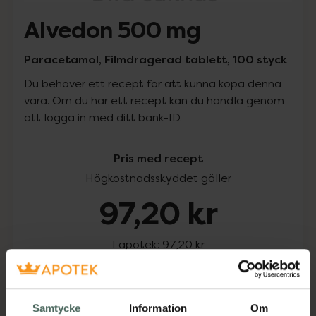
Alvedon 500 mg
Paracetamol, Filmdragerad tablett, 100 styck
Du behöver ett recept för att kunna köpa denna
vara. Om du har ett recept kan du handla genom
att logga in med ditt bank-ID.
Pris med recept
Högkostnadsskyddet gäller
97,20 kr
I apotek:
97,20 kr
Köp via ditt recept
Samtycke
Information
Om