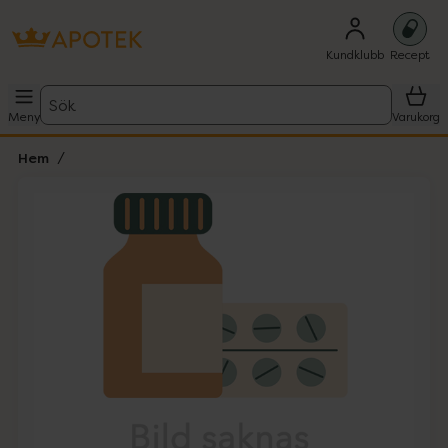
Kundklubb
Recept
Sök
Meny
Varukorg
Hem
Hoppa över Lista
Lista: . Innehåller 1 objekt.