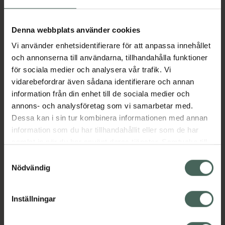
Fler produkter från Alvedon
Aktuella erbjudanden
Denna webbplats använder cookies
Vi använder enhetsidentifierare för att anpassa innehållet
Beskrivning
Dölj
och annonserna till användarna, tillhandahålla funktioner
för sociala medier och analysera vår trafik. Vi
vidarebefordrar även sådana identifierare och annan
Läs alltid bipacksedeln innan
information från din enhet till de sociala medier och
användning.
annons- och analysföretag som vi samarbetar med.
Dessa kan i sin tur kombinera informationen med annan
EAN:
05054563048189
information som du har tillhandahållit eller som de har
samlat in när du har använt deras tjänster. Samtycke till
cookies är frivilligt och du kan när som helst ändra eller
Bipacksedel från FASS
Visa
Samtyckesval
återkalla ditt samtycke via webbplatsens
Nödvändig
cookieinställningar. Ett återkallat samtycke påverkar inte
lagligheten av behandling som skett innan återkallelsen.
Inställningar