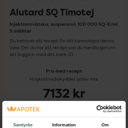
Alutard SQ Timotej
Injektionsvätska, suspension 100 000 SQ-E/ml
5 milliliter
Du behöver ett recept för att kunna köpa denna
vara. Om du har ett recept kan du handla genom
att logga in med ditt bank-ID.
Pris med recept
Högkostnadsskyddet gäller inte
7132 kr
I apotek:
7132 kr
Köp via ditt recept
Samtycke
Information
Om