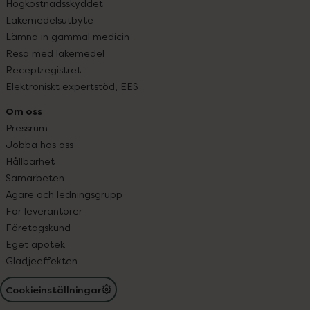
Högkostnadsskyddet
Läkemedelsutbyte
Lämna in gammal medicin
Resa med läkemedel
Receptregistret
Elektroniskt expertstöd, EES
Om oss
Pressrum
Jobba hos oss
Hållbarhet
Samarbeten
Ägare och ledningsgrupp
För leverantörer
Företagskund
Eget apotek
Glädjeeffekten
Cookieinställningar