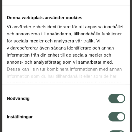
Aktuella erbjudanden
Denna webbplats använder cookies
Vi använder enhetsidentifierare för att anpassa innehållet
Beskrivning
Dölj
och annonserna till användarna, tillhandahålla funktioner
för sociala medier och analysera vår trafik. Vi
vidarebefordrar även sådana identifierare och annan
Läs alltid bipacksedeln innan
information från din enhet till de sociala medier och
användning.
annons- och analysföretag som vi samarbetar med.
Dessa kan i sin tur kombinera informationen med annan
EAN:
07046265460510
information som du har tillhandahållit eller som de har
samlat in när du har använt deras tjänster. Samtycke till
cookies är frivilligt och du kan när som helst ändra eller
Bipacksedel från FASS
Visa
Samtyckesval
återkalla ditt samtycke via webbplatsens
Nödvändig
cookieinställningar. Ett återkallat samtycke påverkar inte
lagligheten av behandling som skett innan återkallelsen.
Inställningar