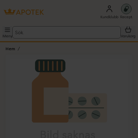
Kundklubb
Recept
Sök
Meny
Varukorg
Hem
Hoppa över Lista
Lista: . Innehåller 1 objekt.