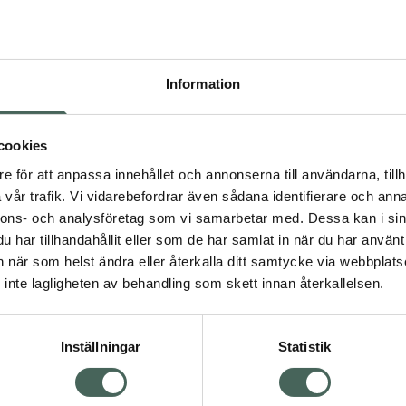
Högkostna
672
Information
Dölj
I a
cookies
Kö
dning.
e för att anpassa innehållet och annonserna till användarna, tillh
vår trafik. Vi vidarebefordrar även sådana identifierare och anna
nnons- och analysföretag som vi samarbetar med. Dessa kan i sin
Aktuella erbjudanden
har tillhandahållit eller som de har samlat in när du har använt 
an när som helst ändra eller återkalla ditt samtycke via webbplats
Visa
inte lagligheten av behandling som skett innan återkallelsen.
Inställningar
Statistik
Kundservice
Om re