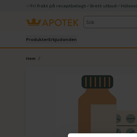
Fri frakt på receptbelagt
Brett utbud
Hälsos
Sök
Produkter
Erbjudanden
Hem
Hoppa över Lista
Lista: . Innehåller 1 objekt.