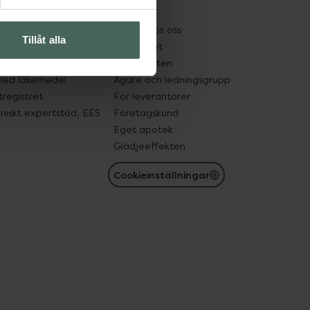
kter
Pressrum
tnadsskyddet
Jobba hos oss
Tillåt alla
edelsutbyte
Hållbarhet
in gammal medicin
Samarbeten
med läkemedel
Ägare och ledningsgrupp
registret
För leverantörer
oniskt expertstöd, EES
Företagskund
Eget apotek
Glädjeeffekten
Cookieinställningar