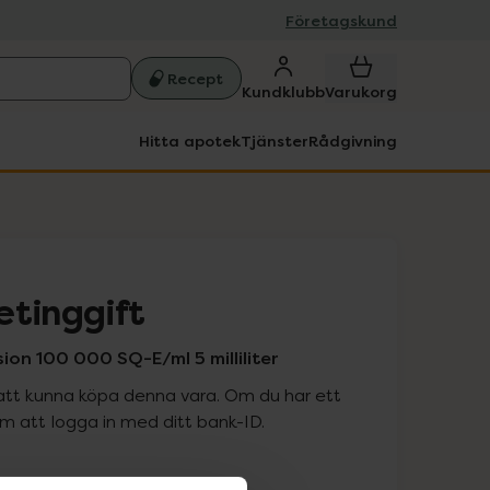
Företagskund
Recept
Kundklubb
Varukorg
Hitta apotek
Tjänster
Rådgivning
etinggift
ion 100 000 SQ-E/ml 5 milliliter
att kunna köpa denna vara. Om du har ett
 att logga in med ditt bank-ID.
is med recept