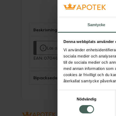
Samtycke
Beskrivning
Denna webbplats använder 
Läs alltid bipacksedeln innan använ
Vi använder enhetsidentifierar
sociala medier och analysera 
EAN:
07046260315006
till de sociala medier och a
med annan information som du 
cookies är frivilligt och du k
Bipacksedel från FASS
återkallat samtycke påverkar 
Samtyckesval
Nödvändig