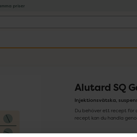
amma priser
Alutard SQ G
Injektionsvätska, suspens
Du behöver ett recept för 
recept kan du handla genom
Pr