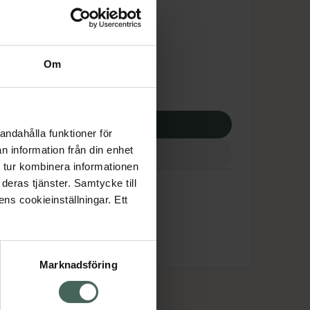
dsskyddet gäller inte
3,34 kr
Om
potek:
6723,34 kr
p via ditt recept
andahålla funktioner för
n information från din enhet
 tur kombinera informationen
deras tjänster. Samtycke till
ens cookieinställningar. Ett
Marknadsföring
cept och läkemedel
Om oss