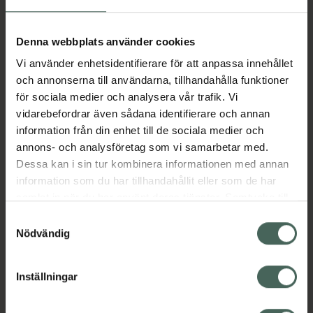
Aktuella erbjudanden
Denna webbplats använder cookies
Vi använder enhetsidentifierare för att anpassa innehållet
Beskrivning
Dölj
och annonserna till användarna, tillhandahålla funktioner
för sociala medier och analysera vår trafik. Vi
vidarebefordrar även sådana identifierare och annan
Läs alltid bipacksedeln innan
information från din enhet till de sociala medier och
användning.
annons- och analysföretag som vi samarbetar med.
Dessa kan i sin tur kombinera informationen med annan
EAN:
07046260276802
information som du har tillhandahållit eller som de har
samlat in när du har använt deras tjänster. Samtycke till
cookies är frivilligt och du kan när som helst ändra eller
Bipacksedel från FASS
Visa
Samtyckesval
återkalla ditt samtycke via webbplatsens
Nödvändig
cookieinställningar. Ett återkallat samtycke påverkar inte
lagligheten av behandling som skett innan återkallelsen.
Inställningar