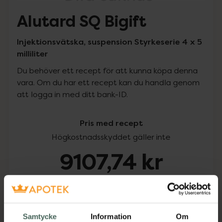
Alutard SQ Bigift
Injektionsvätska, suspension Styrkeserie 4 x 5
milliliter
Du behöver ett recept för att kunna köpa denna
vara. Om du har ett recept kan du handla genom
att logga in med ditt bank-ID.
Pris med recept
Högkostnadsskyddet gäller inte
9107,74 kr
I apotek:
9107,74 kr
Köp via ditt recept
Samtycke
Information
Om