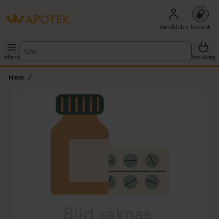
Kundklubb
Recept
Sök
Meny
Varukorg
Hem
Hoppa över Lista
Lista: . Innehåller 1 objekt.