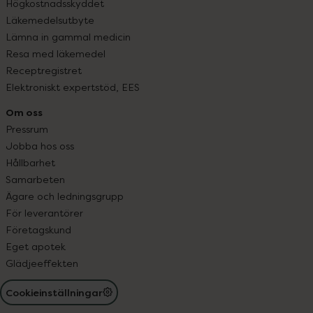
Högkostnadsskyddet
Läkemedelsutbyte
Lämna in gammal medicin
Resa med läkemedel
Receptregistret
Elektroniskt expertstöd, EES
Om oss
Pressrum
Jobba hos oss
Hållbarhet
Samarbeten
Ägare och ledningsgrupp
För leverantörer
Företagskund
Eget apotek
Glädjeeffekten
Cookieinställningar