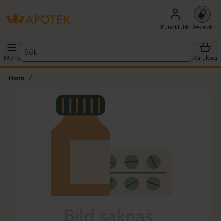
Kundklubb
Recept
Sök
Meny
Varukorg
Hem
Hoppa över Lista
Lista: . Innehåller 1 objekt.