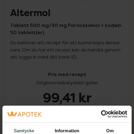
Altermol
Tablett 500 mg/30 mg Paracetamol + kodein
50 tablett(er)
Du behöver ett recept för att kunna köpa denna
vara. Om du har ett recept kan du handla genom
att logga in med ditt bank-ID.
Pris med recept
Högkostnadsskyddet gäller
99,41 kr
I apotek:
99,41 kr
Köp via ditt recept
Samtycke
Information
Om