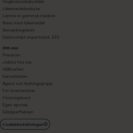
Högkostnadsskyddet
Läkemedelsutbyte
Lämna in gammal medicin
Resa med läkemedel
Receptregistret
Elektroniskt expertstöd, EES
Om oss
Pressrum
Jobba hos oss
Hållbarhet
Samarbeten
Ägare och ledningsgrupp
För leverantörer
Företagskund
Eget apotek
Glädjeeffekten
Cookieinställningar