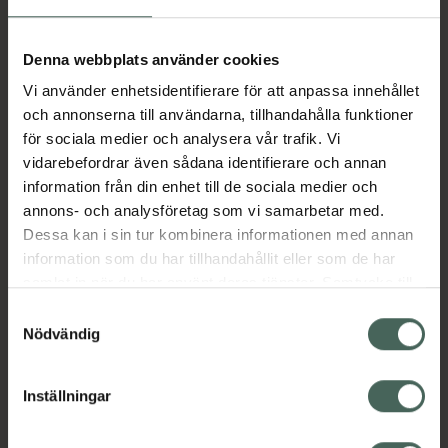
Aktuella erbjudanden
Denna webbplats använder cookies
Vi använder enhetsidentifierare för att anpassa innehållet
Beskrivning
Dölj
och annonserna till användarna, tillhandahålla funktioner
för sociala medier och analysera vår trafik. Vi
vidarebefordrar även sådana identifierare och annan
Läs alltid bipacksedeln innan
information från din enhet till de sociala medier och
användning.
annons- och analysföretag som vi samarbetar med.
Dessa kan i sin tur kombinera informationen med annan
EAN:
07046260381681
information som du har tillhandahållit eller som de har
samlat in när du har använt deras tjänster. Samtycke till
cookies är frivilligt och du kan när som helst ändra eller
Bipacksedel från FASS
Visa
Samtyckesval
återkalla ditt samtycke via webbplatsens
Nödvändig
cookieinställningar. Ett återkallat samtycke påverkar inte
lagligheten av behandling som skett innan återkallelsen.
Inställningar