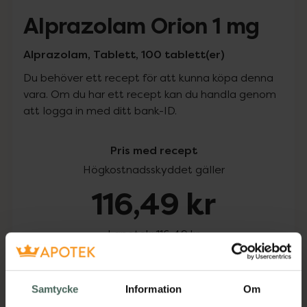
Alprazolam Orion 1 mg
Alprazolam, Tablett, 100 tablett(er)
Du behöver ett recept för att kunna köpa denna
vara. Om du har ett recept kan du handla genom
att logga in med ditt bank-ID.
Pris med recept
Högkostnadsskyddet gäller
116,49 kr
I apotek:
116,49 kr
Köp via ditt recept
Samtycke
Information
Om