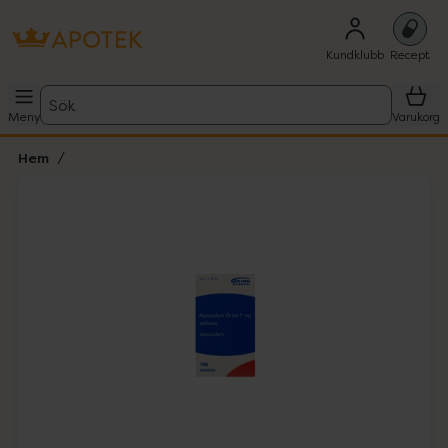
Kundklubb
Recept
Sök
Meny
Varukorg
Hem
Hoppa över Lista
Lista: . Innehåller 1 objekt.