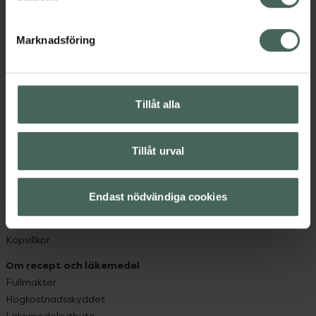
datorn. Oavsett vem du är så är det vårt uppdrag att
hjälpa just dig att må lite bättre. Välkommen att prata
Marknadsföring
med oss.
Kundservice
Kontakta oss
Tillåt alla
Vanliga frågor
Hitta apotek
Tillåt urval
Handla tryggt
Leverans, betalning och retur
Kundklubb
Endast nödvändiga cookies
Sajtens tillgänglighet
App
Köpvillkor
Om recept och läkemedel
Fullmakter
Högkostnadsskyddet
Läkemedelsutbyte