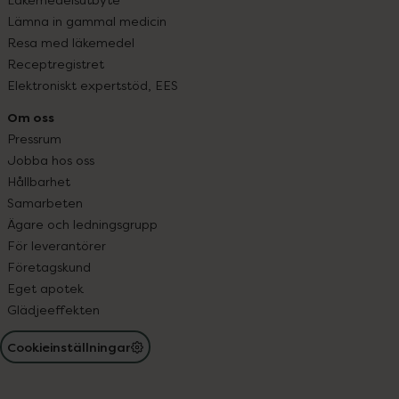
Lämna in gammal medicin
Resa med läkemedel
Receptregistret
Elektroniskt expertstöd, EES
Om oss
Pressrum
Jobba hos oss
Hållbarhet
Samarbeten
Ägare och ledningsgrupp
För leverantörer
Företagskund
Eget apotek
Glädjeeffekten
Cookieinställningar