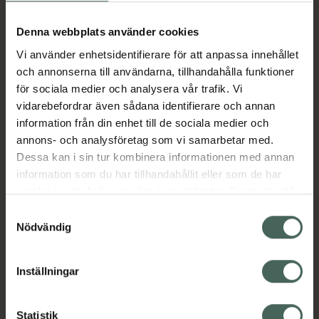
Aktuella erbjudanden
Denna webbplats använder cookies
Beskrivning
Dölj
Vi använder enhetsidentifierare för att anpassa innehållet
och annonserna till användarna, tillhandahålla funktioner
för sociala medier och analysera vår trafik. Vi
Läs alltid bipacksedeln innan
vidarebefordrar även sådana identifierare och annan
användning.
information från din enhet till de sociala medier och
annons- och analysföretag som vi samarbetar med.
EAN:
06432100034816
Dessa kan i sin tur kombinera informationen med annan
information som du har tillhandahållit eller som de har
samlat in när du har använt deras tjänster. Samtycke till
Bipacksedel från FASS
Visa
cookies är frivilligt och du kan när som helst ändra eller
Samtyckesval
återkalla ditt samtycke via webbplatsens
Nödvändig
cookieinställningar. Ett återkallat samtycke påverkar inte
lagligheten av behandling som skett innan återkallelsen.
Inställningar
Kronans Apotek finns här för dig. Du hittar oss från Skåne i
Statistik
syd till Lappland i norr, och online i mobilen och på