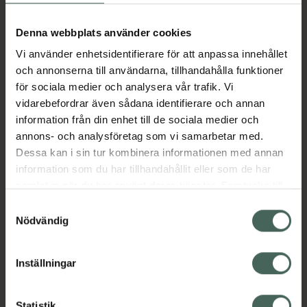
Aktuella erbjudanden
Denna webbplats använder cookies
Vi använder enhetsidentifierare för att anpassa innehållet
Beskrivning
Dölj
och annonserna till användarna, tillhandahålla funktioner
för sociala medier och analysera vår trafik. Vi
vidarebefordrar även sådana identifierare och annan
Läs alltid bipacksedeln innan
information från din enhet till de sociala medier och
användning.
annons- och analysföretag som vi samarbetar med.
EAN:
06432100034823
Dessa kan i sin tur kombinera informationen med annan
information som du har tillhandahållit eller som de har
samlat in när du har använt deras tjänster. Samtycke till
Bipacksedel från FASS
Visa
cookies är frivilligt och du kan när som helst ändra eller
Samtyckesval
återkalla ditt samtycke via webbplatsens
Nödvändig
cookieinställningar. Ett återkallat samtycke påverkar inte
lagligheten av behandling som skett innan återkallelsen.
Inställningar
Kronans Apotek finns här för dig. Du hittar oss från Skåne i
Statistik