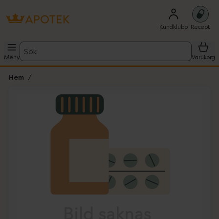
Kundklubb
Recept
Sök
Meny
Varukorg
Hem
Hoppa över Lista
Lista: . Innehåller 1 objekt.