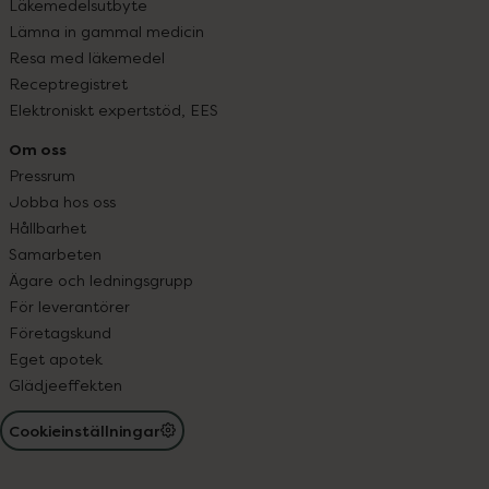
Läkemedelsutbyte
Lämna in gammal medicin
Resa med läkemedel
Receptregistret
Elektroniskt expertstöd, EES
Om oss
Pressrum
Jobba hos oss
Hållbarhet
Samarbeten
Ägare och ledningsgrupp
För leverantörer
Företagskund
Eget apotek
Glädjeeffekten
Cookieinställningar