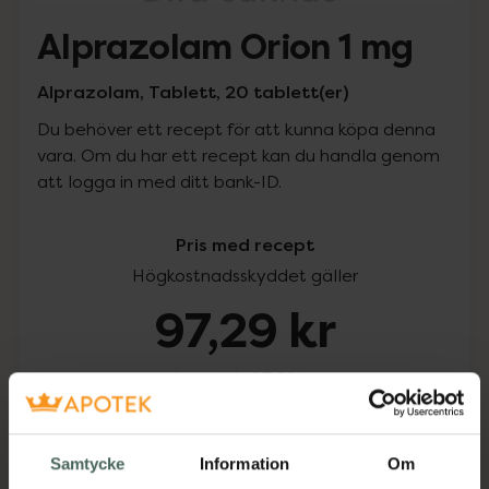
Alprazolam Orion 1 mg
Alprazolam, Tablett, 20 tablett(er)
Du behöver ett recept för att kunna köpa denna
vara. Om du har ett recept kan du handla genom
att logga in med ditt bank-ID.
Pris med recept
Högkostnadsskyddet gäller
97,29 kr
I apotek:
97,29 kr
Köp via ditt recept
Samtycke
Information
Om