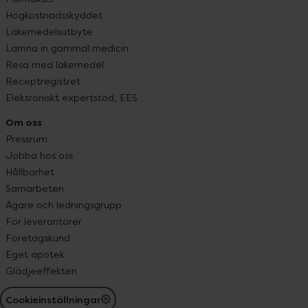
Högkostnadsskyddet
Läkemedelsutbyte
Lämna in gammal medicin
Resa med läkemedel
Receptregistret
Elektroniskt expertstöd, EES
Om oss
Pressrum
Jobba hos oss
Hållbarhet
Samarbeten
Ägare och ledningsgrupp
För leverantörer
Företagskund
Eget apotek
Glädjeeffekten
Cookieinställningar