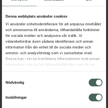
Aktuella erbjudanden
Denna webbplats använder cookies
Vi använder enhetsidentifierare för att anpassa innehållet
Beskrivning
Dölj
och annonserna till användarna, tillhandahålla funktioner
för sociala medier och analysera vår trafik. Vi
vidarebefordrar även sådana identifierare och annan
Läs alltid bipacksedeln innan
information från din enhet till de sociala medier och
användning.
annons- och analysföretag som vi samarbetar med.
Dessa kan i sin tur kombinera informationen med annan
EAN:
03838989696764
information som du har tillhandahållit eller som de har
samlat in när du har använt deras tjänster. Samtycke till
cookies är frivilligt och du kan när som helst ändra eller
Samtyckesval
Bipacksedel från FASS
Visa
återkalla ditt samtycke via webbplatsens
Nödvändig
cookieinställningar. Ett återkallat samtycke påverkar inte
lagligheten av behandling som skett innan återkallelsen.
Inställningar