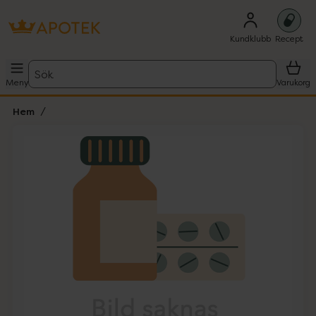
Kundklubb
Recept
Sök
Meny
Varukorg
Hem
Hoppa över Lista
Lista: . Innehåller 1 objekt.