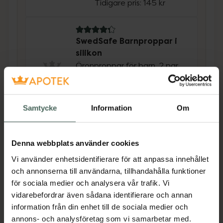
Tidigare pris:
145 kr
4.3 av 5 i omdöme
SwedSafe Barnproppar i
silikon
Öronproppar för barn, 2 par
Pris online
32,90 kr
Samtycke
Information
Om
Köp båda för
:
156,15 kr
Köp båda
Denna webbplats använder cookies
Vi använder enhetsidentifierare för att anpassa innehållet
och annonserna till användarna, tillhandahålla funktioner
Beskrivning
Dölj
för sociala medier och analysera vår trafik. Vi
vidarebefordrar även sådana identifierare och annan
information från din enhet till de sociala medier och
En arbetsplats kan innebära mycket oväsen.
annons- och analysföretag som vi samarbetar med.
Alpine WorkSafe öronproppar skyddar din