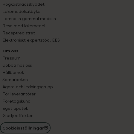
Högkostnadsskyddet
Läkemedelsutbyte
Lämna in gammal medicin
Resa med läkemedel
Receptregistret
Elektroniskt expertstöd, EES
Om oss
Pressrum
Jobba hos oss
Hållbarhet
Samarbeten
Ägare och ledningsgrupp
För leverantörer
Företagskund
Eget apotek
Glädjeeffekten
Cookieinställningar