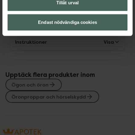
Omdömen
Visa
Tillåt urval
Innehåll
Visa
Endast nödvändiga cookies
Instruktioner
Visa
Upptäck flera produkter inom
Ögon och öron
Öronproppar och hörselskydd