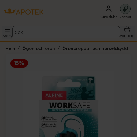
Kundklubb
Recept
Sök
Meny
Varukorg
Hem
Ögon och öron
Öronproppar och hörselskydd
15%
Hoppa över Lista
Lista: . Innehåller 1 objekt.