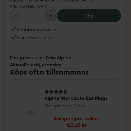
Pris i apotek:
154 kr
Alpine WorkSafe 
Köp
Snabba leveranser
Finns i webblager
Fler produkter från Alpine
Aktuella erbjudanden
Köps ofta tillsammans
4.8 av 5 i omdöme
Alpine WorkSafe Ear Plugs
Öronproppar, 1 par
Kampanjpris online
123,25 kr