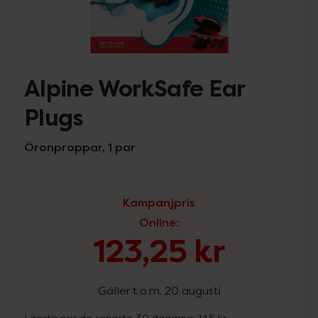
Alpine WorkSafe Ear
Plugs
Öronproppar, 1 par
Kampanjpris
Online
:
123,25 kr
Gäller t.o.m. 20 augusti
Lägsta pris de senaste 30 dagarna:
145 kr