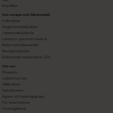
Köpvillkor
Om recept och läkemedel
Fullmakter
Högkostnadsskyddet
Läkemedelsutbyte
Lämna in gammal medicin
Resa med läkemedel
Receptregistret
Elektroniskt expertstöd, EES
Om oss
Pressrum
Jobba hos oss
Hållbarhet
Samarbeten
Ägare och ledningsgrupp
För leverantörer
Företagskund