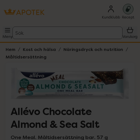
Kundklubb
Recept
Sök
Meny
Varukorg
Hem
Kost och hälsa
Näringsdryck och nutrition
Måltidsersättning
Hoppa över Lista
Lista: . Innehåller 1 objekt.
Allévo Chocolate
Almond & Sea Salt
One Meal. Måltidsersättning bar. 57 g