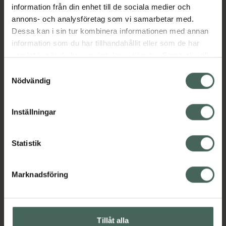
information från din enhet till de sociala medier och
Kategorier:
annons- och analysföretag som vi samarbetar med.
Dessa kan i sin tur kombinera informationen med annan
Måltidsersättning
information som du har tillhandahållit eller som de har
samlat in när du har använt deras tjänster. Samtycke till
Omdömen
Visa
cookies är frivilligt och du kan när som helst ändra eller
Samtyckesval
återkalla ditt samtycke via webbplatsens
Nödvändig
cookieinställningar. Ett återkallat samtycke påverkar inte
Innehåll
Visa
lagligheten av behandling som skett innan återkallelsen.
Inställningar
Instruktioner
Visa
Statistik
Marknadsföring
Upptäck flera produkter inom
Måltidsersättning
Tillåt alla