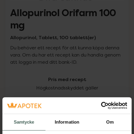
Allopurinol Orifarm 100
mg
Allopurinol, Tablett, 100 tablett(er)
Du behöver ett recept för att kunna köpa denna
vara. Om du har ett recept kan du handla genom
att logga in med ditt bank-ID.
Pris med recept
Högkostnadsskyddet gäller
96,10 kr
I apotek:
96,10 kr
Samtycke
Information
Om
Köp via ditt recept