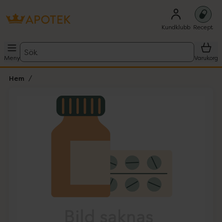
Kundklubb
Recept
Sök
Meny
Varukorg
Hem
Hoppa över Lista
Lista: . Innehåller 1 objekt.