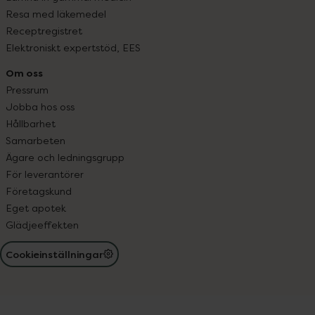
Resa med läkemedel
Receptregistret
Elektroniskt expertstöd, EES
Om oss
Pressrum
Jobba hos oss
Hållbarhet
Samarbeten
Ägare och ledningsgrupp
För leverantörer
Företagskund
Eget apotek
Glädjeeffekten
Cookieinställningar