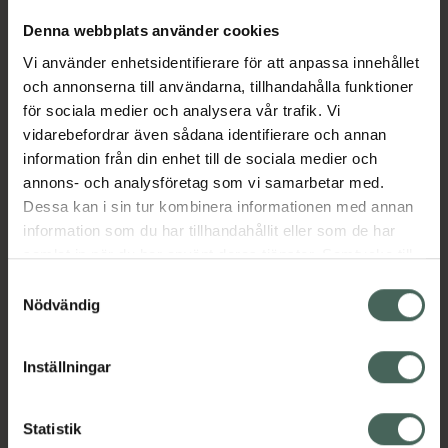
Denna webbplats använder cookies
Aktuella erbjudanden
Vi använder enhetsidentifierare för att anpassa innehållet
och annonserna till användarna, tillhandahålla funktioner
för sociala medier och analysera vår trafik. Vi
Beskrivning
Dölj
vidarebefordrar även sådana identifierare och annan
information från din enhet till de sociala medier och
EAN:
05711313006164
annons- och analysföretag som vi samarbetar med.
Dessa kan i sin tur kombinera informationen med annan
information som du har tillhandahållit eller som de har
samlat in när du har använt deras tjänster. Samtycke till
Bipacksedel från FASS
Visa
cookies är frivilligt och du kan när som helst ändra eller
Samtyckesval
återkalla ditt samtycke via webbplatsens
Nödvändig
cookieinställningar. Ett återkallat samtycke påverkar inte
lagligheten av behandling som skett innan återkallelsen.
Inställningar
Kronans Apotek finns här för dig. Du hittar oss från Skåne i
syd till Lappland i norr, och online i mobilen och på
Statistik
datorn. Oavsett vem du är så är det vårt uppdrag att