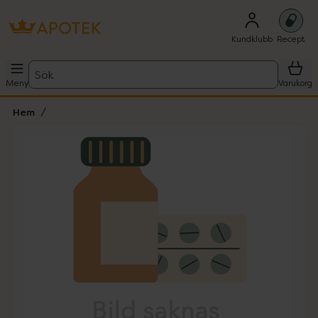
Kundklubb
Recept
Sök
Meny
Varukorg
Hem
Hoppa över Lista
Lista: . Innehåller 1 objekt.