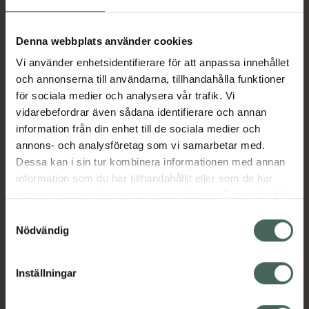
Aktuella erbjudanden
Denna webbplats använder cookies
Vi använder enhetsidentifierare för att anpassa innehållet
Beskrivning
Dölj
och annonserna till användarna, tillhandahålla funktioner
för sociala medier och analysera vår trafik. Vi
vidarebefordrar även sådana identifierare och annan
Läs alltid bipacksedeln innan
information från din enhet till de sociala medier och
användning.
annons- och analysföretag som vi samarbetar med.
Dessa kan i sin tur kombinera informationen med annan
EAN:
05714191003416
information som du har tillhandahållit eller som de har
samlat in när du har använt deras tjänster. Samtycke till
cookies är frivilligt och du kan när som helst ändra eller
Bipacksedel från FASS
Visa
Samtyckesval
återkalla ditt samtycke via webbplatsens
Nödvändig
cookieinställningar. Ett återkallat samtycke påverkar inte
lagligheten av behandling som skett innan återkallelsen.
Inställningar