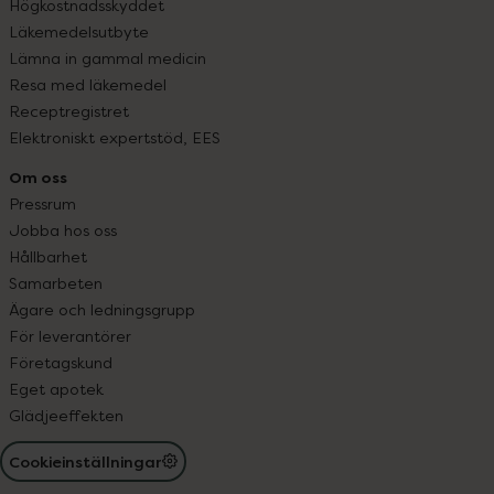
Högkostnadsskyddet
Läkemedelsutbyte
Lämna in gammal medicin
Resa med läkemedel
Receptregistret
Elektroniskt expertstöd, EES
Om oss
Pressrum
Jobba hos oss
Hållbarhet
Samarbeten
Ägare och ledningsgrupp
För leverantörer
Företagskund
Eget apotek
Glädjeeffekten
Cookieinställningar