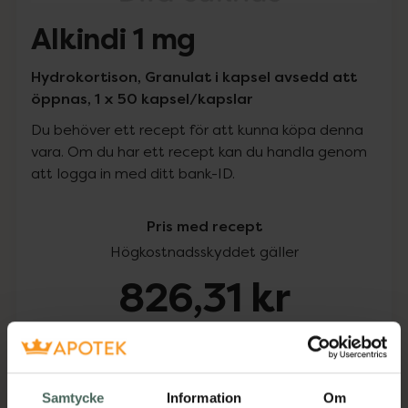
Alkindi 1 mg
Hydrokortison, Granulat i kapsel avsedd att
öppnas, 1 x 50 kapsel/kapslar
Du behöver ett recept för att kunna köpa denna
vara. Om du har ett recept kan du handla genom
att logga in med ditt bank-ID.
Pris med recept
Högkostnadsskyddet gäller
826,31 kr
I apotek:
826,31 kr
Köp via ditt recept
Samtycke
Information
Om