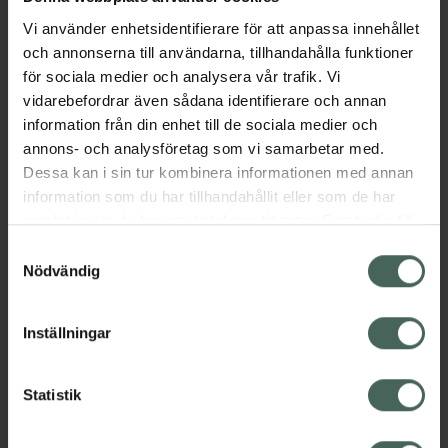
Vi använder enhetsidentifierare för att anpassa innehållet
och annonserna till användarna, tillhandahålla funktioner
Aktuella erbjudanden
för sociala medier och analysera vår trafik. Vi
vidarebefordrar även sådana identifierare och annan
Beskrivning
Dölj
information från din enhet till de sociala medier och
annons- och analysföretag som vi samarbetar med.
Dessa kan i sin tur kombinera informationen med annan
EAN:
05031676002222
information som du har tillhandahållit eller som de har
samlat in när du har använt deras tjänster. Samtycke till
cookies är frivilligt och du kan när som helst ändra eller
Samtyckesval
återkalla ditt samtycke via webbplatsens
Nödvändig
cookieinställningar. Ett återkallat samtycke påverkar inte
lagligheten av behandling som skett innan återkallelsen.
Kronans Apotek finns här för dig. Du hittar oss från Skåne i
Inställningar
syd till Lappland i norr, och online i mobilen och på
datorn. Oavsett vem du är så är det vårt uppdrag att
Statistik
hjälpa just dig att må lite bättre. Välkommen att prata
med oss.