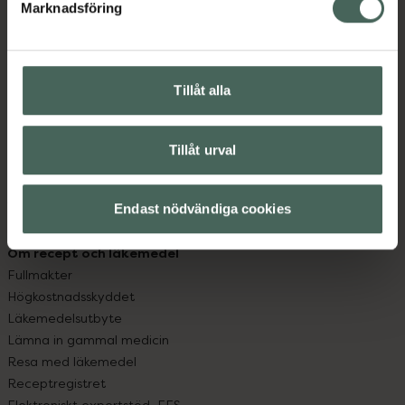
Marknadsföring
Kundservice
Kontakta oss
Vanliga frågor
Hitta apotek
Tillåt alla
Handla tryggt
Leverans, betalning och retur
Tillåt urval
Kundklubb
Sajtens tillgänglighet
App
Endast nödvändiga cookies
Köpvillkor
Om recept och läkemedel
Fullmakter
Högkostnadsskyddet
Läkemedelsutbyte
Lämna in gammal medicin
Resa med läkemedel
Receptregistret
Elektroniskt expertstöd, EES