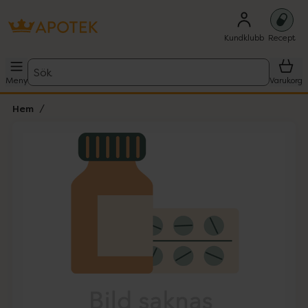
Kundklubb
Recept
Sök
Meny
Varukorg
Hem
Hoppa över Lista
Lista: . Innehåller 1 objekt.