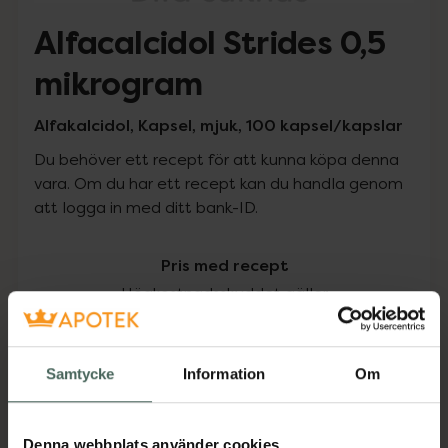
Alfacalcidol Strides 0,5
mikrogram
Alfakalcidol, Kapsel, mjuk, 100 kapsel/kapslar
Du behöver ett recept för att kunna köpa denna
vara. Om du har ett recept kan du handla genom
att logga in med ditt bank-ID.
Pris med recept
Högkostnadsskyddet gäller
271,92 kr
Samtycke
Information
Om
I apotek:
271,92 kr
Köp via ditt recept
Denna webbplats använder cookies