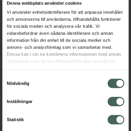
Denna webbplats använder cookies
Aktuella erbjudanden
Vi använder enhetsidentifierare för att anpassa innehållet
och annonserna till användarna, tillhandahålla funktioner
Beskrivning
Dölj
för sociala medier och analysera vår trafik. Vi
vidarebefordrar även sådana identifierare och annan
information från din enhet till de sociala medier och
EAN:
03760242570989
annons- och analysföretag som vi samarbetar med.
Dessa kan i sin tur kombinera informationen med annan
information som du har tillhandahållit eller som de har
Bipacksedel från FASS
Visa
samlat in när du har använt deras tjänster. Samtycke till
cookies är frivilligt och du kan när som helst ändra eller
Samtyckesval
återkalla ditt samtycke via webbplatsens
Nödvändig
cookieinställningar. Ett återkallat samtycke påverkar inte
lagligheten av behandling som skett innan återkallelsen.
Inställningar
Kronans Apotek finns här för dig. Du hittar oss från Skåne i
syd till Lappland i norr, och online i mobilen och på
datorn. Oavsett vem du är så är det vårt uppdrag att
Statistik
hjälpa just dig att må lite bättre. Välkommen att prata