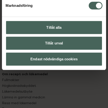
med oss.
Marknadsföring
Kundservice
Kontakta oss
Vanliga frågor
Tillåt alla
Hitta apotek
Handla tryggt
Leverans, betalning och retur
Tillåt urval
Kundklubb
Sajtens tillgänglighet
Endast nödvändiga cookies
App
Köpvillkor
Om recept och läkemedel
Fullmakter
Högkostnadsskyddet
Läkemedelsutbyte
Lämna in gammal medicin
Resa med läkemedel