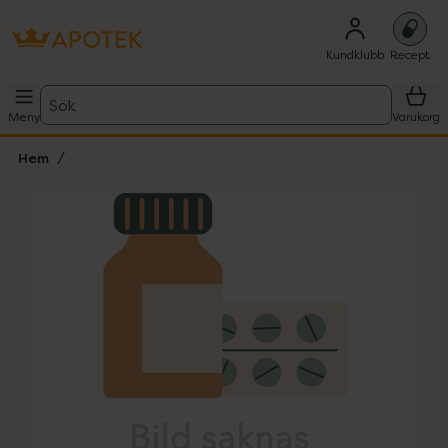
Kundklubb
Recept
Sök
Meny
Varukorg
Hem
Hoppa över Lista
Lista: . Innehåller 1 objekt.