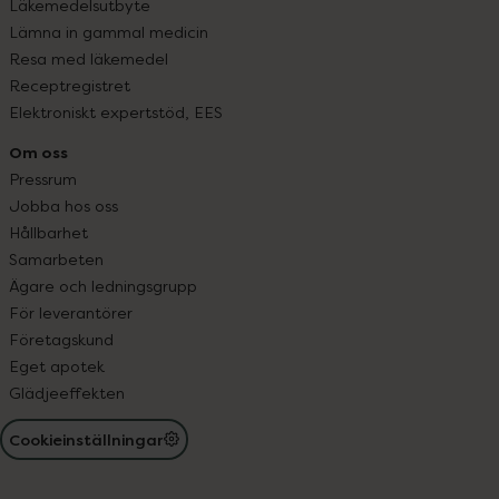
Läkemedelsutbyte
Lämna in gammal medicin
Resa med läkemedel
Receptregistret
Elektroniskt expertstöd, EES
Om oss
Pressrum
Jobba hos oss
Hållbarhet
Samarbeten
Ägare och ledningsgrupp
För leverantörer
Företagskund
Eget apotek
Glädjeeffekten
Cookieinställningar