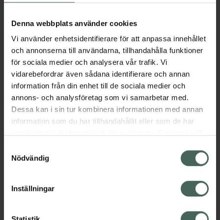
Aktuella erbjudanden
Denna webbplats använder cookies
Vi använder enhetsidentifierare för att anpassa innehållet
Beskrivning
Dölj
och annonserna till användarna, tillhandahålla funktioner
för sociala medier och analysera vår trafik. Vi
vidarebefordrar även sådana identifierare och annan
Läs alltid bipacksedeln innan
information från din enhet till de sociala medier och
användning.
annons- och analysföretag som vi samarbetar med.
EAN:
05712440005112
Dessa kan i sin tur kombinera informationen med annan
information som du har tillhandahållit eller som de har
samlat in när du har använt deras tjänster. Samtycke till
Bipacksedel från FASS
Visa
cookies är frivilligt och du kan när som helst ändra eller
Samtyckesval
återkalla ditt samtycke via webbplatsens
Nödvändig
cookieinställningar. Ett återkallat samtycke påverkar inte
lagligheten av behandling som skett innan återkallelsen.
Inställningar
Kronans Apotek finns här för dig. Du hittar oss från Skåne i
Statistik