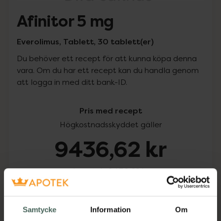
Afinitor 5 mg
Everolimus, Tablett, 30 tablett(er)
Du behöver ett recept för att kunna köpa denna
vara. Om du har ett recept kan du handla genom
att logga in med ditt bank-ID.
Pris med recept
Högkostnadsskyddet gäller
9436,62 kr
I apotek:
9436,62 kr
Köp via ditt recept
Samtycke
Information
Om