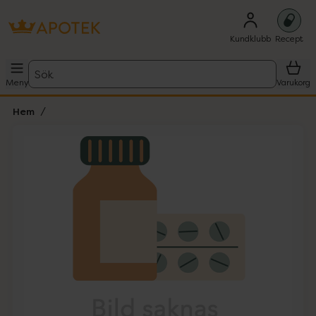
Kundklubb
Recept
Sök
Meny
Varukorg
Hem
Hoppa över Lista
Lista: . Innehåller 1 objekt.