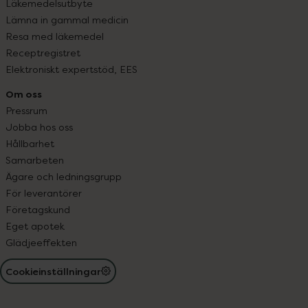
Läkemedelsutbyte
Lämna in gammal medicin
Resa med läkemedel
Receptregistret
Elektroniskt expertstöd, EES
Om oss
Pressrum
Jobba hos oss
Hållbarhet
Samarbeten
Ägare och ledningsgrupp
För leverantörer
Företagskund
Eget apotek
Glädjeeffekten
Cookieinställningar