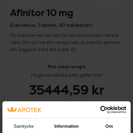
Afinitor 10 mg
Everolimus, Tablett, 30 tablett(er)
Du behöver ett recept för att kunna köpa denna
vara. Om du har ett recept kan du handla genom
att logga in med ditt bank-ID.
Pris med recept
Högkostnadsskyddet gäller inte
35444,59 kr
I apotek:
35444,59 kr
Köp via ditt recept
Samtycke
Information
Om