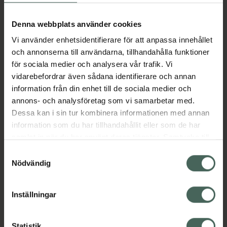
Aktuella erbjudanden
Denna webbplats använder cookies
Vi använder enhetsidentifierare för att anpassa innehållet
Beskrivning
Dölj
och annonserna till användarna, tillhandahålla funktioner
för sociala medier och analysera vår trafik. Vi
vidarebefordrar även sådana identifierare och annan
Läs alltid bipacksedeln innan
information från din enhet till de sociala medier och
användning.
annons- och analysföretag som vi samarbetar med.
EAN:
07046260839342
Dessa kan i sin tur kombinera informationen med annan
information som du har tillhandahållit eller som de har
samlat in när du har använt deras tjänster. Samtycke till
Bipacksedel från FASS
Visa
cookies är frivilligt och du kan när som helst ändra eller
Samtyckesval
återkalla ditt samtycke via webbplatsens
Nödvändig
cookieinställningar. Ett återkallat samtycke påverkar inte
lagligheten av behandling som skett innan återkallelsen.
Inställningar
Kronans Apotek finns här för dig. Du hittar oss från Skåne i
Statistik