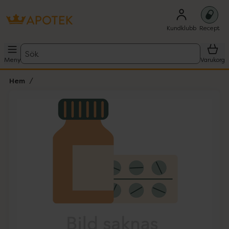
Kundklubb
Recept
Sök
Meny
Varukorg
Hem
Hoppa över Lista
Lista: . Innehåller 1 objekt.