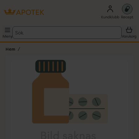
Kundklubb
Recept
Sök
Meny
Varukorg
Hem
Hoppa över Lista
Lista: . Innehåller 1 objekt.