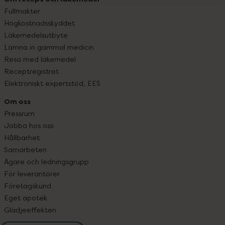
Fullmakter
Högkostnadsskyddet
Läkemedelsutbyte
Lämna in gammal medicin
Resa med läkemedel
Receptregistret
Elektroniskt expertstöd, EES
Om oss
Pressrum
Jobba hos oss
Hållbarhet
Samarbeten
Ägare och ledningsgrupp
För leverantörer
Företagskund
Eget apotek
Glädjeeffekten