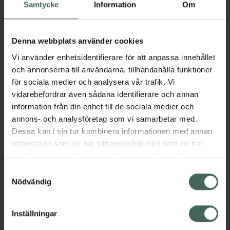
Köp via ditt recept
Samtycke
Information
Om
Denna webbplats använder cookies
Aktuella erbjudanden
Vi använder enhetsidentifierare för att anpassa innehållet
och annonserna till användarna, tillhandahålla funktioner
Beskrivning
Dölj
för sociala medier och analysera vår trafik. Vi
vidarebefordrar även sådana identifierare och annan
information från din enhet till de sociala medier och
Läs alltid bipacksedeln innan
annons- och analysföretag som vi samarbetar med.
användning.
Dessa kan i sin tur kombinera informationen med annan
EAN:
04037369202192
information som du har tillhandahållit eller som de har
samlat in när du har använt deras tjänster. Samtycke till
cookies är frivilligt och du kan när som helst ändra eller
Samtyckesval
återkalla ditt samtycke via webbplatsens
Nödvändig
Bipacksedel från FASS
Visa
cookieinställningar. Ett återkallat samtycke påverkar inte
lagligheten av behandling som skett innan återkallelsen.
Inställningar