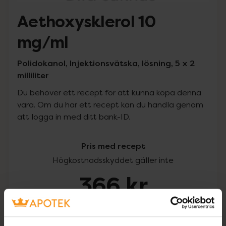
Aethoxysklerol 10
mg/ml
Polidokanol, Injektionsvätska, lösning, 5 x 2
milliliter
Du behöver ett recept för att kunna köpa denna
vara. Om du har ett recept kan du handla genom
att logga in med ditt bank-ID.
Pris med recept
Högkostnadsskyddet gäller inte
366 kr
I apotek:
366 kr