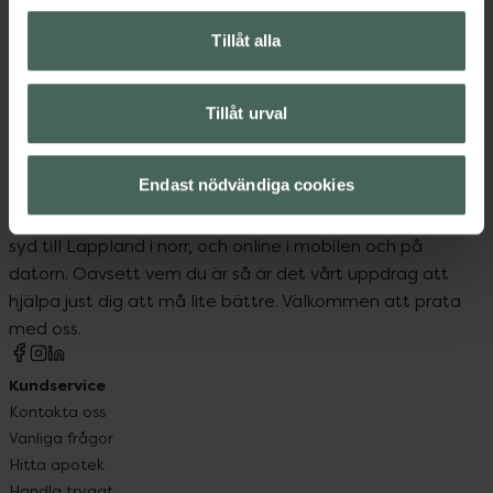
Tillåt alla
Innehåll
Visa
Tillåt urval
Endast nödvändiga cookies
Kronans Apotek finns här för dig. Du hittar oss från Skåne i
syd till Lappland i norr, och online i mobilen och på
datorn. Oavsett vem du är så är det vårt uppdrag att
hjälpa just dig att må lite bättre. Välkommen att prata
med oss.
Kundservice
Kontakta oss
Vanliga frågor
Hitta apotek
Handla tryggt