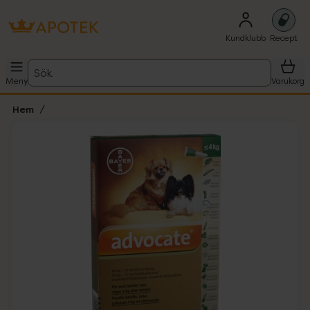
Kundklubb
Recept
Sök
Meny
Varukorg
Hem
Hoppa över Lista
Lista: . Innehåller 1 objekt.