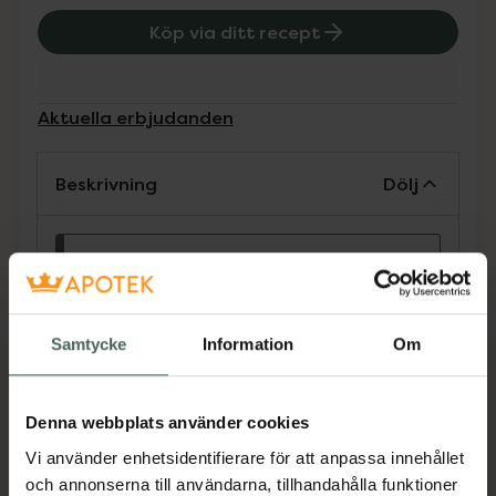
Köp via ditt recept
Aktuella erbjudanden
Beskrivning
Dölj
Läs alltid bipacksedeln innan
användning.
För behandling och profylax av loppangrepp
Samtycke
Information
Om
(Ctenocephalides felis), behandling av
pälsätande löss (Trichodectes canis),
behandling mot angrepp av öronskabb
Denna webbplats använder cookies
(Otodectes cynotis), rävskabb (orsakad av
Vi använder enhetsidentifierare för att anpassa innehållet
Sarcoptes scabiei var. canis), demodikos
och annonserna till användarna, tillhandahålla funktioner
(orsakad av Demodex canis), profylax av