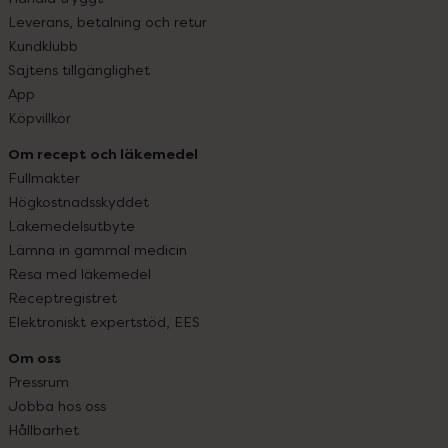
Leverans, betalning och retur
Kundklubb
Sajtens tillgänglighet
App
Köpvillkor
Om recept och läkemedel
Fullmakter
Högkostnadsskyddet
Läkemedelsutbyte
Lämna in gammal medicin
Resa med läkemedel
Receptregistret
Elektroniskt expertstöd, EES
Om oss
Pressrum
Jobba hos oss
Hållbarhet