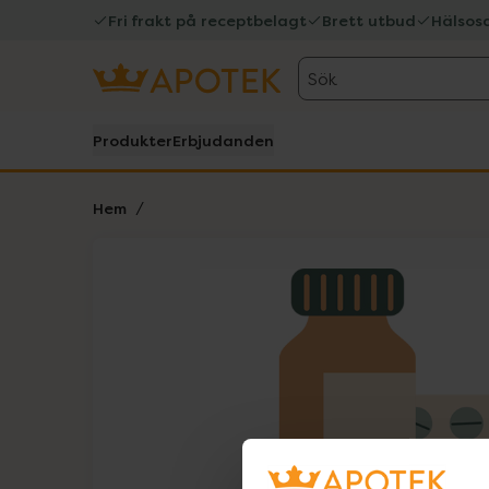
Fri frakt på receptbelagt
Brett utbud
Hälsos
Sök
Produkter
Erbjudanden
Hem
Hoppa över Lista
Lista: . Innehåller 1 objekt.