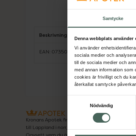
Samtycke
Beskrivning
Denna webbplats använder 
Vi använder enhetsidentifierar
EAN:
07350124332246
sociala medier och analysera 
till de sociala medier och a
med annan information som du 
cookies är frivilligt och du k
återkallat samtycke påverkar 
Samtyckesval
Nödvändig
Kronans Apotek finns här för dig. Du hittar oss fr
till Lappland i norr, och online i mobilen och på d
Oavsett vem du är så är det vårt uppdrag att hjä