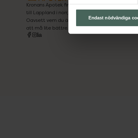
Kronans Apotek finns här för dig. Du hittar oss fr
till Lappland i norr, och online i mobilen och på d
Endast nödvändiga co
Oavsett vem du är så är det vårt uppdrag att hjä
att må lite bättre. Välkommen att prata med os