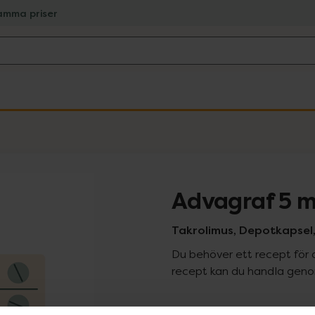
amma priser
Advagraf 5 
Takrolimus, Depotkapsel,
Du behöver ett recept för 
recept kan du handla genom
Pr