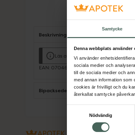
Samtycke
Beskrivning
Denna webbplats använder 
Läs alltid bipacksedeln innan använ
Vi använder enhetsidentifierar
sociala medier och analysera 
EAN:
07046261676649
till de sociala medier och a
med annan information som du 
cookies är frivilligt och du k
Bipacksedel från FASS
återkallat samtycke påverkar 
Samtyckesval
Nödvändig