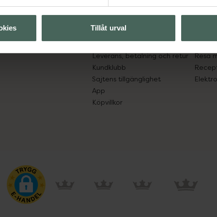
ån Skåne i syd
Kontakta oss
Fullma
atorn.
Vanliga frågor
Högkos
okies
Tillåt urval
lpa just dig
Hitta apotek
Läkem
s.
Handla tryggt
Lämna 
Leverans, betalning och retur
Resa 
Kundklubb
Recept
Sajtens tillgänglighet
Elektr
App
Köpvillkor