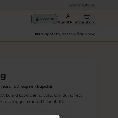
Företagskund
Recept
Kundklubb
Varukorg
Hitta apotek
Tjänster
Rådgivning
mg
 hård, 50 kapsel/kapslar
att kunna köpa denna vara. Om du har ett
 att logga in med ditt bank-ID.
is med recept