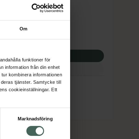
tnadsskyddet gäller
6,23 kr
Om
potek:
4926,23 kr
p via ditt recept
andahålla funktioner för
n information från din enhet
 tur kombinera informationen
deras tjänster. Samtycke till
ens cookieinställningar. Ett
Marknadsföring
cept och läkemedel
Om oss