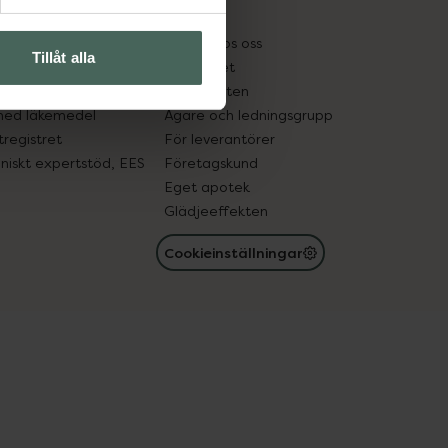
kter
Pressrum
tnadsskyddet
Jobba hos oss
Tillåt alla
edelsutbyte
Hållbarhet
in gammal medicin
Samarbeten
med läkemedel
Ägare och ledningsgrupp
registret
För leverantörer
oniskt expertstöd, EES
Företagskund
Eget apotek
Glädjeeffekten
Cookieinställningar