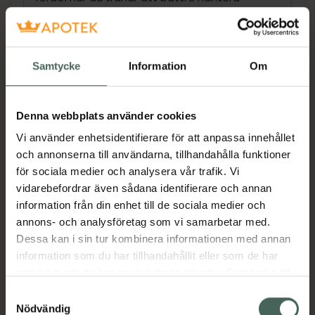
stressfyllda situationer. Använd förebyggande
för att förhindra att hunden upplever rädsla
eller oro. Enkelt att använda, har
dokumenterad effekt i flera vetenskapliga
Samtycke
Information
Om
studier och är naturligt för hunden.
Rekommenderas av veterinärer. Kan
användas alltid och varje dag. Speciellt
Denna webbplats använder cookies
lämpligt när hunden är ensam hemma, vid
Vi använder enhetsidentifierare för att anpassa innehållet
ljudrädsla (åska och raketer), inför nya
och annonserna till användarna, tillhandahålla funktioner
situationer och möten och alla andra tillfällen
för sociala medier och analysera vår trafik. Vi
som hunden upplever rädsla och oro. Få en
vidarebefordrar även sådana identifierare och annan
bättre relation till din hund genom att skapa
information från din enhet till de sociala medier och
en trygg miljö för hunden i ert gemensamma
annons- och analysföretag som vi samarbetar med.
hem.
Dessa kan i sin tur kombinera informationen med annan
information som du har tillhandahållit eller som de har
samlat in när du har använt deras tjänster. Samtycke till
ADAPTIL Calm doftavgivare kommer med en
cookies är frivilligt och du kan när som helst ändra eller
Samtyckesval
avgivare och en refill inkluderad, så du kan
återkalla ditt samtycke via webbplatsens
Nödvändig