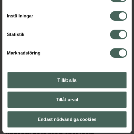
börja använda den direkt.
cookieinställningar. Ett återkallat samtycke påverkar inte
Jämförpris
7812,50 kr
/
l
lagligheten av behandling som skett innan återkallelsen.
Inställningar
EAN:
03411112169283
Kategorier:
Statistik
Djurvård
Hund
Rädsla och oro hos djur
Marknadsföring
Omdömen
Visa
Tillåt alla
Innehåll
Visa
Tillåt urval
Instruktioner
Visa
Endast nödvändiga cookies