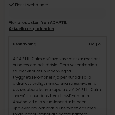
Finns i webblager
Fler produkter från ADAPTIL
Aktuella erbjudanden
Beskrivning
Dölj
ADAPTIL Calm doftavgivare minskar markant
hundens oro och rädsla. Flera vetenskapliga
studier visar att hundens egna
trygghetsferomoner hjälper hundar i alla
åldrar att tydligt minska sina stressnivåer för
att snabbare kunna koppla av. ADAPTIL Calm
innehåller hundens trygghetsferomoner.
Använd vid alla situationer där hunden
upplever oro och rädsla i hemmet och med
fördel när du tränar att bättre hantera