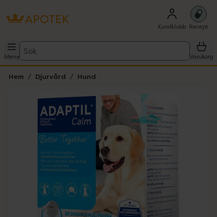
Kundklubb
Recept
Sök
Meny
Varukorg
Hem
Djurvård
Hund
Hoppa över Lista
Lista: . Innehåller 1 objekt.