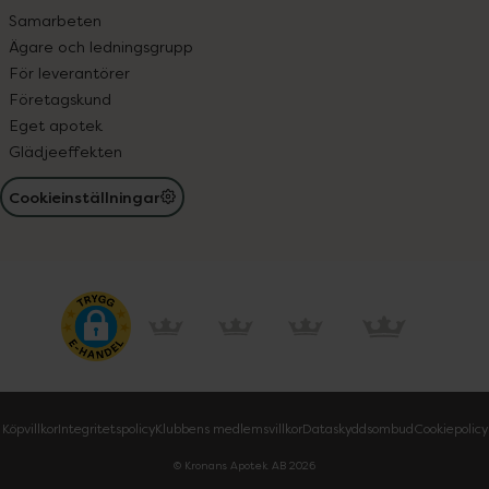
Samarbeten
Ägare och ledningsgrupp
För leverantörer
Företagskund
Eget apotek
Glädjeeffekten
Cookieinställningar
Köpvillkor
Integritetspolicy
Klubbens medlemsvillkor
Dataskyddsombud
Cookiepolicy
© Kronans Apotek AB
2026