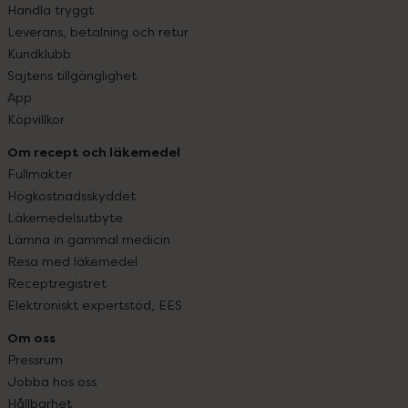
Handla tryggt
Leverans, betalning och retur
Kundklubb
Sajtens tillgänglighet
App
Köpvillkor
Om recept och läkemedel
Fullmakter
Högkostnadsskyddet
Läkemedelsutbyte
Lämna in gammal medicin
Resa med läkemedel
Receptregistret
Elektroniskt expertstöd, EES
Om oss
Pressrum
Jobba hos oss
Hållbarhet