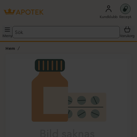
Kundklubb
Recept
Sök
Meny
Varukorg
Hem
Hoppa över Lista
Lista: . Innehåller 1 objekt.