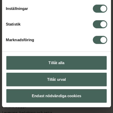
lagligheten av behandling som skett innan återkallelsen.
Inställningar
Statistik
Marknadsföring
Kronans Apotek finns här för dig. Du hittar oss från Skåne i
syd till Lappland i norr, och online i mobilen och på
datorn. Oavsett vem du är så är det vårt uppdrag att
hjälpa just dig att må lite bättre. Välkommen att prata
Tillåt alla
med oss.
Tillåt urval
Kundservice
Kontakta oss
Vanliga frågor
Endast nödvändiga cookies
Hitta apotek
Handla tryggt
Leverans, betalning och retur