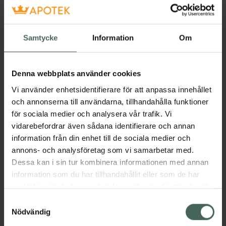
Få mejl när varan finns i lager online
Samtycke
Information
Om
Din e-postadress
Denna webbplats använder cookies
villkoren
Jag accepterar
Vi använder enhetsidentifierare för att anpassa innehållet
Spara
och annonserna till användarna, tillhandahålla funktioner
för sociala medier och analysera vår trafik. Vi
vidarebefordrar även sådana identifierare och annan
Aktuella erbjudanden
information från din enhet till de sociala medier och
annons- och analysföretag som vi samarbetar med.
Beskrivning
Dölj
Dessa kan i sin tur kombinera informationen med annan
information som du har tillhandahållit eller som de har
Jämförpris
68,96 kr
/
st
samlat in när du har använt deras tjänster. Samtycke till
cookies är frivilligt och du kan när som helst ändra eller
Samtyckesval
EAN:
07331307000800
återkalla ditt samtycke via webbplatsens
Nödvändig
Kategorier:
cookieinställningar. Ett återkallat samtycke påverkar inte