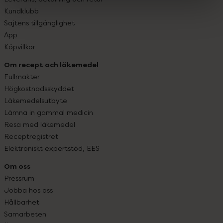
Kundklubb
Sajtens tillgänglighet
App
Köpvillkor
Om recept och läkemedel
Fullmakter
Högkostnadsskyddet
Läkemedelsutbyte
Lämna in gammal medicin
Resa med läkemedel
Receptregistret
Elektroniskt expertstöd, EES
Om oss
Pressrum
Jobba hos oss
Hållbarhet
Samarbeten