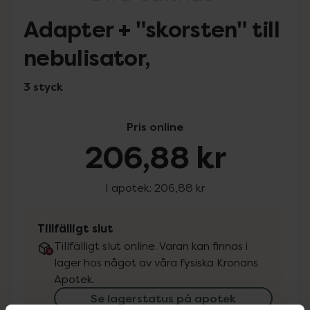
Adapter + "skorsten" till
nebulisator,
3 styck
Pris online
206,88 kr
I apotek:
206,88 kr
Tillfälligt slut
Tillfälligt slut online. Varan kan finnas i
lager hos något av våra fysiska Kronans
Apotek.
Se lagerstatus på apotek