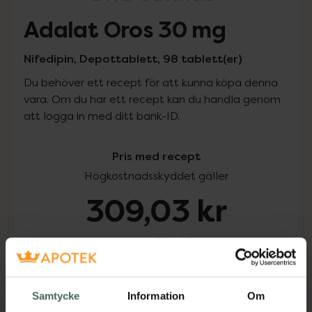
Adalat Oros 30 mg
Nifedipin, Depottablett, 98 tablett(er)
Du behöver ett recept för att kunna köpa denna
vara. Om du har ett recept kan du handla genom
att logga in med ditt bank-ID.
Pris med recept
Högkostnadsskyddet gäller
309,03 kr
I apotek:
309,03 kr
Köp via ditt recept
Samtycke
Information
Om