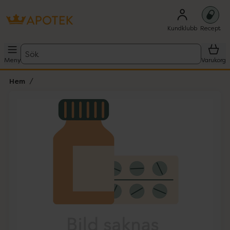
Kundklubb
Recept
Sök
Meny
Varukorg
Hem
Hoppa över Lista
Lista: . Innehåller 1 objekt.