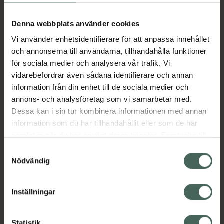
Aktuella erbjudanden
Denna webbplats använder cookies
Vi använder enhetsidentifierare för att anpassa innehållet
Beskrivning
Dölj
och annonserna till användarna, tillhandahålla funktioner
för sociala medier och analysera vår trafik. Vi
vidarebefordrar även sådana identifierare och annan
Läs alltid bipacksedeln innan
information från din enhet till de sociala medier och
användning.
annons- och analysföretag som vi samarbetar med.
EAN:
04057598012867
Dessa kan i sin tur kombinera informationen med annan
information som du har tillhandahållit eller som de har
samlat in när du har använt deras tjänster. Samtycke till
Bipacksedel från FASS
Visa
cookies är frivilligt och du kan när som helst ändra eller
Samtyckesval
återkalla ditt samtycke via webbplatsens
Nödvändig
cookieinställningar. Ett återkallat samtycke påverkar inte
lagligheten av behandling som skett innan återkallelsen.
Inställningar
Kronans Apotek finns här för dig. Du hittar oss från Skåne i
Statistik