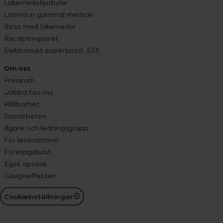
Läkemedelsutbyte
Lämna in gammal medicin
Resa med läkemedel
Receptregistret
Elektroniskt expertstöd, EES
Om oss
Pressrum
Jobba hos oss
Hållbarhet
Samarbeten
Ägare och ledningsgrupp
För leverantörer
Företagskund
Eget apotek
Glädjeeffekten
Cookieinställningar