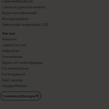
Läkemedelsutbyte
Lämna in gammal medicin
Resa med läkemedel
Receptregistret
Elektroniskt expertstöd, EES
Om oss
Pressrum
Jobba hos oss
Hållbarhet
Samarbeten
Ägare och ledningsgrupp
För leverantörer
Företagskund
Eget apotek
Glädjeeffekten
Cookieinställningar