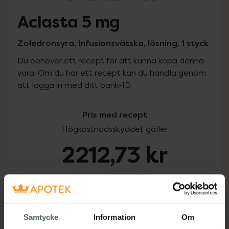
Aclasta 5 mg
Zoledronsyra, Infusionsvätska, lösning, 1 styck
Du behöver ett recept för att kunna köpa denna
vara. Om du har ett recept kan du handla genom
att logga in med ditt bank-ID.
Pris med recept
Högkostnadsskyddet gäller
2212,73 kr
I apotek:
2212,73 kr
Köp via ditt recept
Samtycke
Information
Om