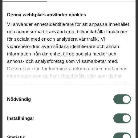
Aktuella erbjudanden
Denna webbplats använder cookies
Vi använder enhetsidentifierare för att anpassa innehållet
Beskrivning
Dölj
och annonserna till användarna, tillhandahålla funktioner
för sociala medier och analysera vår trafik. Vi
vidarebefordrar även sådana identifierare och annan
Läs alltid bipacksedeln innan
information från din enhet till de sociala medier och
användning.
annons- och analysföretag som vi samarbetar med.
EAN:
05712440004399
Dessa kan i sin tur kombinera informationen med annan
information som du har tillhandahållit eller som de har
samlat in när du har använt deras tjänster. Samtycke till
Bipacksedel från FASS
Visa
cookies är frivilligt och du kan när som helst ändra eller
Samtyckesval
återkalla ditt samtycke via webbplatsens
Nödvändig
cookieinställningar. Ett återkallat samtycke påverkar inte
lagligheten av behandling som skett innan återkallelsen.
Inställningar
Kronans Apotek finns här för dig. Du hittar oss från Skåne i
Statistik