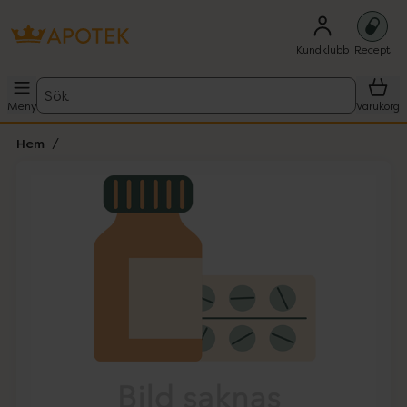
Kundklubb
Recept
Sök
Meny
Varukorg
Hem
Hoppa över Lista
Lista: . Innehåller 1 objekt.