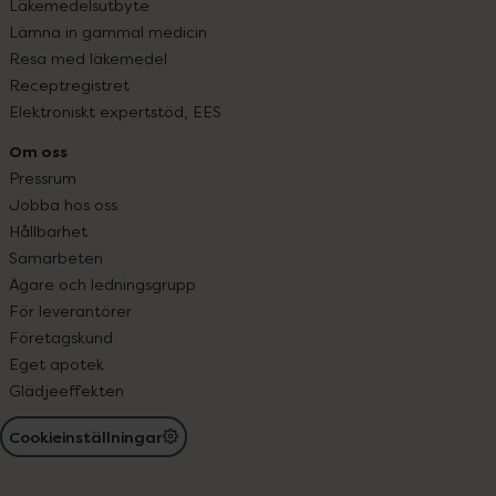
Läkemedelsutbyte
Lämna in gammal medicin
Resa med läkemedel
Receptregistret
Elektroniskt expertstöd, EES
Om oss
Pressrum
Jobba hos oss
Hållbarhet
Samarbeten
Ägare och ledningsgrupp
För leverantörer
Företagskund
Eget apotek
Glädjeeffekten
Cookieinställningar