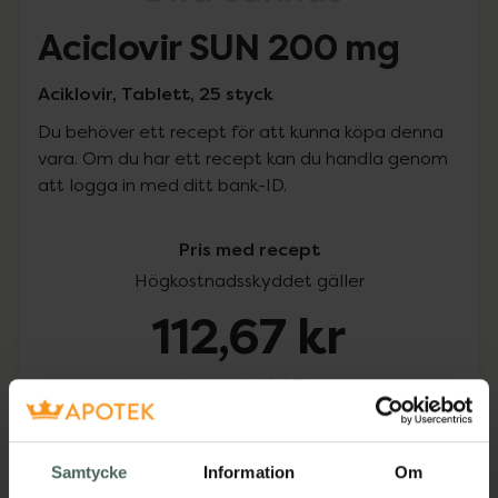
Aciclovir SUN 200 mg
Aciklovir, Tablett, 25 styck
Du behöver ett recept för att kunna köpa denna
vara. Om du har ett recept kan du handla genom
att logga in med ditt bank-ID.
Pris med recept
Högkostnadsskyddet gäller
112,67 kr
I apotek:
112,67 kr
Köp via ditt recept
Samtycke
Information
Om