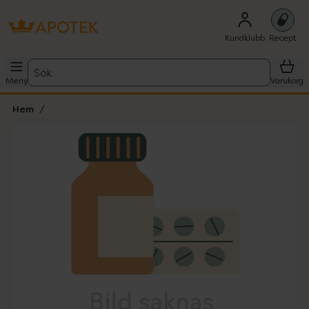
Kundklubb
Recept
Sök
Meny
Varukorg
Hem
Hoppa över Lista
Lista: . Innehåller 1 objekt.