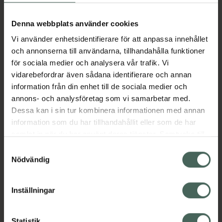
Aktuella erbjudanden
Denna webbplats använder cookies
Vi använder enhetsidentifierare för att anpassa innehållet
Beskrivning
Dölj
och annonserna till användarna, tillhandahålla funktioner
för sociala medier och analysera vår trafik. Vi
vidarebefordrar även sådana identifierare och annan
Läs alltid bipacksedeln innan
information från din enhet till de sociala medier och
användning.
annons- och analysföretag som vi samarbetar med.
EAN:
07393376002055
Dessa kan i sin tur kombinera informationen med annan
information som du har tillhandahållit eller som de har
samlat in när du har använt deras tjänster. Samtycke till
Bipacksedel från FASS
Visa
cookies är frivilligt och du kan när som helst ändra eller
Samtyckesval
återkalla ditt samtycke via webbplatsens
Nödvändig
cookieinställningar. Ett återkallat samtycke påverkar inte
lagligheten av behandling som skett innan återkallelsen.
Inställningar
Kronans Apotek finns här för dig. Du hittar oss från Skåne i
Statistik