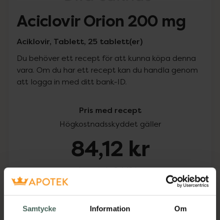
Aciclovir Orion 200 mg
Aciklovir, Tablett, 25 tablett(er)
Du behöver ett recept för att kunna köpa denna
vara. Om du har ett recept kan du handla genom
att logga in med ditt bank-ID.
Pris med recept
Högkostnadsskyddet gäller
84,12 kr
I apotek:
84,12 kr
Köp via ditt recept
Samtycke
Information
Om