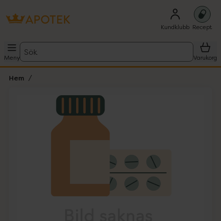
Kundklubb
Recept
Sök
Meny
Varukorg
Hem
Hoppa över Lista
Lista: . Innehåller 1 objekt.