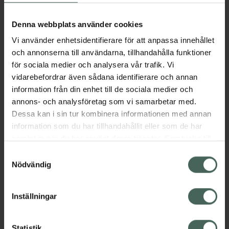
Aktuella erbjudanden
Denna webbplats använder cookies
Vi använder enhetsidentifierare för att anpassa innehållet
Beskrivning
Dölj
och annonserna till användarna, tillhandahålla funktioner
för sociala medier och analysera vår trafik. Vi
vidarebefordrar även sådana identifierare och annan
Läs alltid bipacksedeln innan
information från din enhet till de sociala medier och
användning.
annons- och analysföretag som vi samarbetar med.
EAN:
06432100048622
Dessa kan i sin tur kombinera informationen med annan
information som du har tillhandahållit eller som de har
samlat in när du har använt deras tjänster. Samtycke till
Bipacksedel från FASS
Visa
cookies är frivilligt och du kan när som helst ändra eller
Samtyckesval
återkalla ditt samtycke via webbplatsens
Nödvändig
cookieinställningar. Ett återkallat samtycke påverkar inte
lagligheten av behandling som skett innan återkallelsen.
Inställningar
Kronans Apotek finns här för dig. Du hittar oss från Skåne i
Statistik