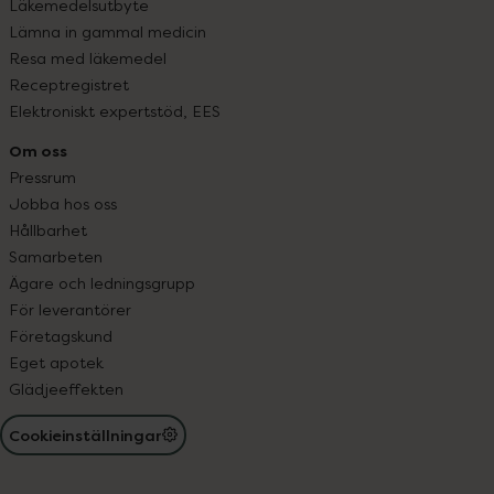
Läkemedelsutbyte
Lämna in gammal medicin
Resa med läkemedel
Receptregistret
Elektroniskt expertstöd, EES
Om oss
Pressrum
Jobba hos oss
Hållbarhet
Samarbeten
Ägare och ledningsgrupp
För leverantörer
Företagskund
Eget apotek
Glädjeeffekten
Cookieinställningar