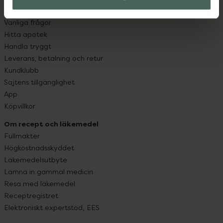
Kontakta oss
Vanliga frågor
Hitta apotek
Handla tryggt
Leverans, betalning och retur
Kundklubb
Sajtens tillgänglighet
App
Köpvillkor
Om recept och läkemedel
Fullmakter
Högkostnadsskyddet
Läkemedelsutbyte
Lämna in gammal medicin
Resa med läkemedel
Receptregistret
Elektroniskt expertstöd, EES