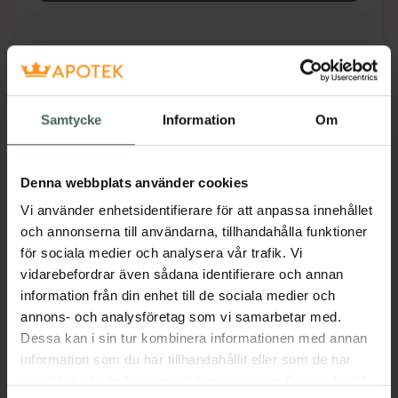
Fler produkter från Acetylcystein Mylan
Aktuella erbjudanden
Samtycke
Information
Om
Beskrivning
Dölj
Denna webbplats använder cookies
Läs alltid bipacksedeln innan
användning.
Vi använder enhetsidentifierare för att anpassa innehållet
och annonserna till användarna, tillhandahålla funktioner
Acetylcystein Viatris löser upp segt slem så
för sociala medier och analysera vår trafik. Vi
att det blir mer tunnflytande och därmed
vidarebefordrar även sådana identifierare och annan
lättare att hosta upp. Acetylcystein används
information från din enhet till de sociala medier och
vid långdragna luftrörsbesvär med segt slem
annons- och analysföretag som vi samarbetar med.
(kronisk bronkit).
Dessa kan i sin tur kombinera informationen med annan
EAN:
07046261596725
information som du har tillhandahållit eller som de har
samlat in när du har använt deras tjänster. Samtycke till