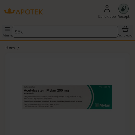
Kundklubb
Recept
Sök
Meny
Varukorg
Hem
Hoppa över Lista
Lista: . Innehåller 1 objekt.