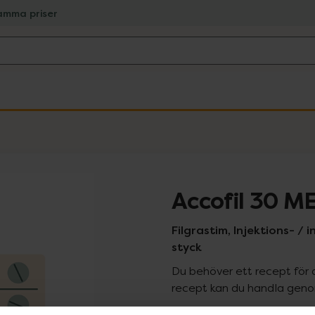
amma priser
Accofil 30 M
Filgrastim, Injektions- / i
styck
Du behöver ett recept för 
recept kan du handla genom