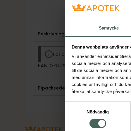
Samtycke
Beskrivning
Denna webbplats använder 
Läs alltid bipacksedeln innan använ
Vi använder enhetsidentifierar
sociala medier och analysera 
EAN:
07046261451833
till de sociala medier och a
med annan information som du 
cookies är frivilligt och du k
Bipacksedel från FASS
återkallat samtycke påverkar 
Samtyckesval
Nödvändig