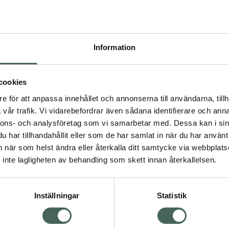
Pr
Högkos
146
Information
Dölj
I a
cookies
dning.
e för att anpassa innehållet och annonserna till användarna, tillh
Kö
vår trafik. Vi vidarebefordrar även sådana identifierare och anna
nnons- och analysföretag som vi samarbetar med. Dessa kan i sin
har tillhandahållit eller som de har samlat in när du har använt 
Aktuella erbjudanden
an när som helst ändra eller återkalla ditt samtycke via webbplats
Visa
inte lagligheten av behandling som skett innan återkallelsen.
Inställningar
Statistik
Kundservice
Om re