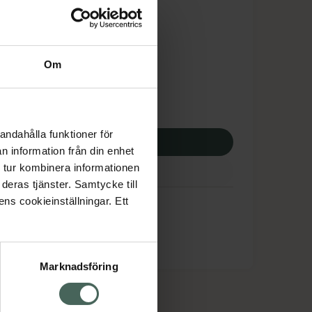
is med recept
tnadsskyddet gäller
2,75 kr
Om
potek:
1462,75 kr
andahålla funktioner för
p via ditt recept
n information från din enhet
 tur kombinera informationen
deras tjänster. Samtycke till
ens cookieinställningar. Ett
Marknadsföring
cept och läkemedel
Om oss