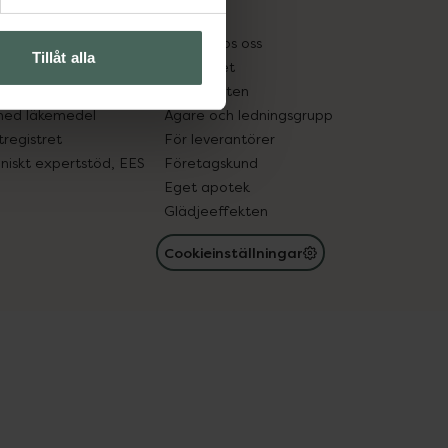
kter
Pressrum
tnadsskyddet
Jobba hos oss
Tillåt alla
edelsutbyte
Hållbarhet
in gammal medicin
Samarbeten
med läkemedel
Ägare och ledningsgrupp
registret
För leverantörer
oniskt expertstöd, EES
Företagskund
Eget apotek
Glädjeeffekten
Cookieinställningar