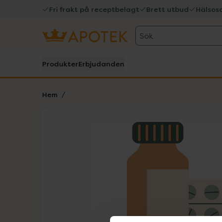
Fri frakt på receptbelagt
Brett utbud
Hälsos
Sök
Produkter
Erbjudanden
Hem
Hoppa över Lista
Lista: . Innehåller 1 objekt.