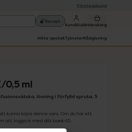
Företagskund
Recept
Kundklubb
Varukorg
Hitta apotek
Tjänster
Rådgivning
E/0,5 ml
nfusionsvätska, lösning i förfylld spruta, 5
att kunna köpa denna vara. Om du har ett
 att logga in med ditt bank-ID.