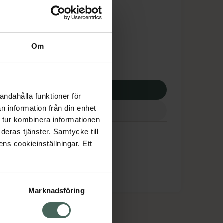
tnadsskyddet gäller
9,53 kr
Om
potek:
1589,53 kr
p via ditt recept
andahålla funktioner för
n information från din enhet
 tur kombinera informationen
deras tjänster. Samtycke till
ens cookieinställningar. Ett
Marknadsföring
cept och läkemedel
Om oss