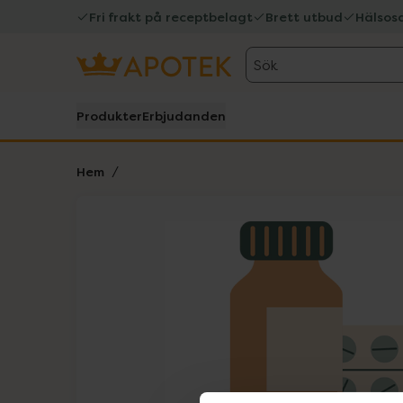
Fri frakt på receptbelagt
Brett utbud
Hälsos
Sök
Produkter
Erbjudanden
Hem
Hoppa över Lista
Lista: . Innehåller 1 objekt.