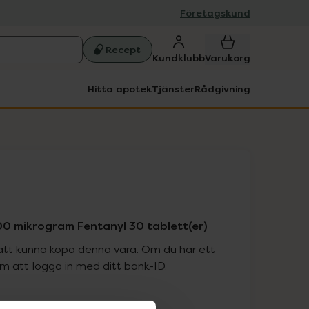
Företagskund
Recept
Kundklubb
Varukorg
Hitta apotek
Tjänster
Rådgivning
300 mikrogram Fentanyl 30 tablett(er)
att kunna köpa denna vara. Om du har ett
 att logga in med ditt bank-ID.
is med recept