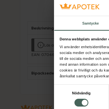
Samtycke
Beskrivning
Denna webbplats använder 
Läs alltid bipacksedeln innan använ
Vi använder enhetsidentifierar
sociala medier och analysera 
EAN:
07046260293359
till de sociala medier och a
med annan information som du 
cookies är frivilligt och du k
Bipacksedel från FASS
återkallat samtycke påverkar 
Samtyckesval
Nödvändig