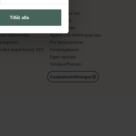
kter
Pressrum
tnadsskyddet
Jobba hos oss
Tillåt alla
edelsutbyte
Hållbarhet
in gammal medicin
Samarbeten
med läkemedel
Ägare och ledningsgrupp
registret
För leverantörer
oniskt expertstöd, EES
Företagskund
Eget apotek
Glädjeeffekten
Cookieinställningar