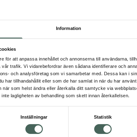
Högkos
158
Information
Dölj
I a
cookies
Kö
dning.
e för att anpassa innehållet och annonserna till användarna, tillh
vår trafik. Vi vidarebefordrar även sådana identifierare och anna
nnons- och analysföretag som vi samarbetar med. Dessa kan i sin
Aktuella erbjudanden
har tillhandahållit eller som de har samlat in när du har använt 
an när som helst ändra eller återkalla ditt samtycke via webbplats
Visa
inte lagligheten av behandling som skett innan återkallelsen.
Inställningar
Statistik
Kundservice
Om re