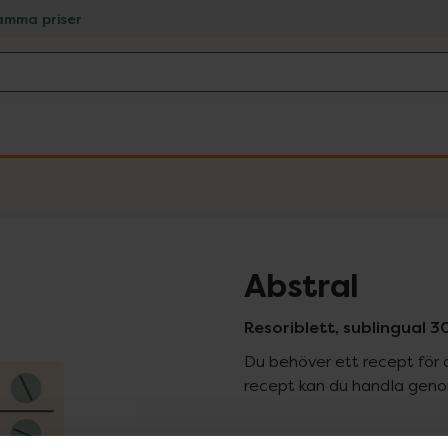
amma priser
Abstral
Resoriblett, sublingual 
Du behöver ett recept för 
recept kan du handla genom
Pr