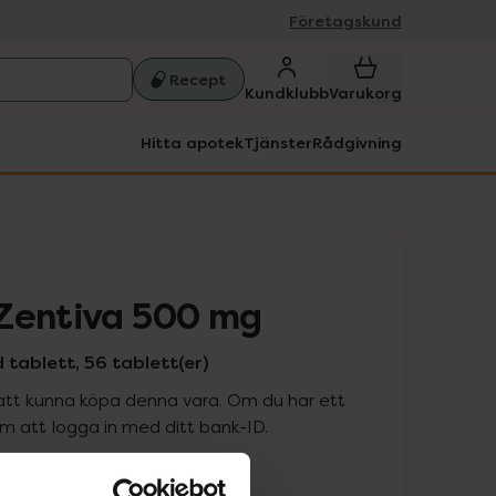
Företagskund
Recept
Kundklubb
Varukorg
Hitta apotek
Tjänster
Rådgivning
Zentiva 500 mg
 tablett, 56 tablett(er)
att kunna köpa denna vara. Om du har ett
 att logga in med ditt bank-ID.
is med recept