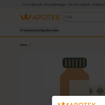
Fri frakt på receptbelagt
Brett utbud
Hälsos
Sök
Produkter
Erbjudanden
Hem
Hoppa över Lista
Lista: . Innehåller 1 objekt.