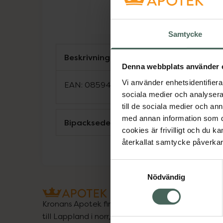
Samtycke
Beskrivning
Denna webbplats använder 
Vi använder enhetsidentifierar
EAN:
08594739303140
sociala medier och analysera 
till de sociala medier och a
med annan information som du 
Bipacksedel från FASS
cookies är frivilligt och du k
återkallat samtycke påverkar 
Samtyckesval
Nödvändig
Kronans Apotek finns här för dig. Du hittar oss fr
till Lappland i norr, och online i mobilen och på d