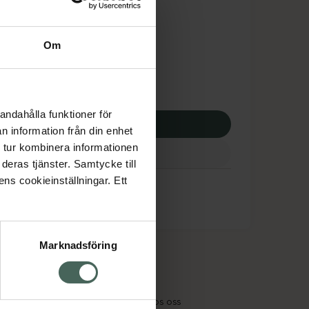
tnadsskyddet gäller
,60 kr
Om
potek:
444,60 kr
andahålla funktioner för
p via ditt recept
n information från din enhet
 tur kombinera informationen
deras tjänster. Samtycke till
ens cookieinställningar. Ett
Marknadsföring
cept och läkemedel
Om oss
kter
Pressrum
tnadsskyddet
Jobba hos oss