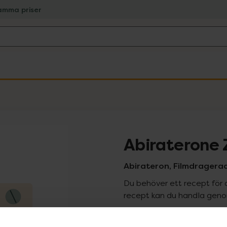
amma priser
Abiraterone 
Abirateron, Filmdragerad
Du behöver ett recept för 
recept kan du handla genom
Pr