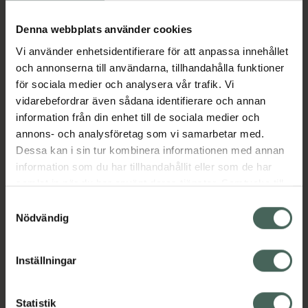
Köp via ditt recept
Denna webbplats använder cookies
Vi använder enhetsidentifierare för att anpassa innehållet
Aktuella erbjudanden
och annonserna till användarna, tillhandahålla funktioner
för sociala medier och analysera vår trafik. Vi
Beskrivning
Dölj
vidarebefordrar även sådana identifierare och annan
information från din enhet till de sociala medier och
annons- och analysföretag som vi samarbetar med.
EAN:
08434805000248
Dessa kan i sin tur kombinera informationen med annan
information som du har tillhandahållit eller som de har
samlat in när du har använt deras tjänster. Samtycke till
Bipacksedel från FASS
Visa
cookies är frivilligt och du kan när som helst ändra eller
Samtyckesval
återkalla ditt samtycke via webbplatsens
Nödvändig
cookieinställningar. Ett återkallat samtycke påverkar inte
lagligheten av behandling som skett innan återkallelsen.
Inställningar
Kronans Apotek finns här för dig. Du hittar oss från Skåne i
syd till Lappland i norr, och online i mobilen och på
Statistik