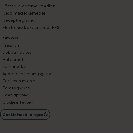
Lämna in gammal medicin
Resa med läkemedel
Receptregistret
Elektroniskt expertstöd, EES
Om oss
Pressrum
Jobba hos oss
Hållbarhet
Samarbeten
Ägare och ledningsgrupp
För leverantörer
Företagskund
Eget apotek
Glädjeeffekten
Cookieinställningar