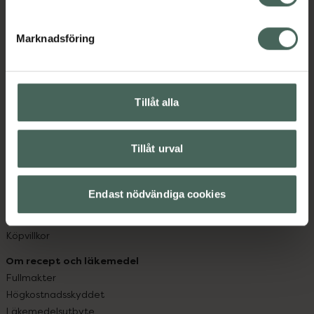
datorn. Oavsett vem du är så är det vårt uppdrag att
hjälpa just dig att må lite bättre. Välkommen att prata
Marknadsföring
med oss.
Kundservice
Kontakta oss
Tillåt alla
Vanliga frågor
Hitta apotek
Tillåt urval
Handla tryggt
Leverans, betalning och retur
Kundklubb
Endast nödvändiga cookies
Sajtens tillgänglighet
App
Köpvillkor
Om recept och läkemedel
Fullmakter
Högkostnadsskyddet
Läkemedelsutbyte