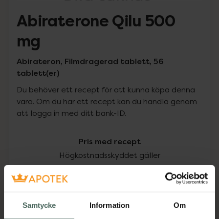
Abiraterone Qilu 500
mg
Abirateron, Filmdragerad tablett, 56
tablett(er)
Du behöver ett recept för att kunna köpa denna
vara. Om du har ett recept kan du handla genom
att logga in med ditt bank-ID.
Pris med recept
Högkostnadsskyddet gäller
502 kr
I apotek:
502 kr
Samtycke
Information
Om