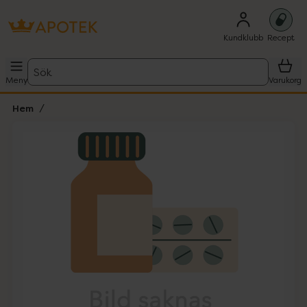
Kundklubb
Recept
Sök
Meny
Varukorg
Hem
Hoppa över Lista
Lista: . Innehåller 1 objekt.