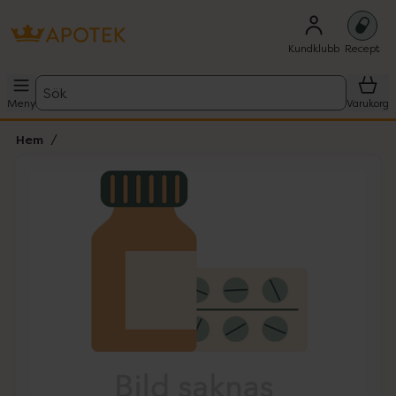
Kundklubb
Recept
Sök
Meny
Varukorg
Hem
Hoppa över Lista
Lista: . Innehåller 1 objekt.