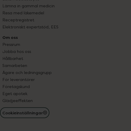
Lämna in gammal medicin
Resa med läkemedel
Receptregistret
Elektroniskt expertstöd, EES
Om oss
Pressrum
Jobba hos oss
Hållbarhet
Samarbeten
Ägare och ledningsgrupp
För leverantörer
Företagskund
Eget apotek
Glädjeeffekten
Cookieinställningar