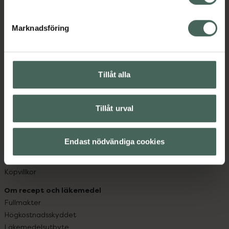
datorn. Oavsett vem du är så är det vårt uppdrag att
hjälpa just dig att må lite bättre. Välkommen att prata
Marknadsföring
med oss.
Kundservice
Kontakta oss
Tillåt alla
Vanliga frågor
Hitta apotek
Tillåt urval
Handla tryggt
Leverans, betalning och retur
Kundklubb
Endast nödvändiga cookies
Sajtens tillgänglighet
App
Köpvillkor
Om recept och läkemedel
Fullmakter
Högkostnadsskyddet
Läkemedelsutbyte