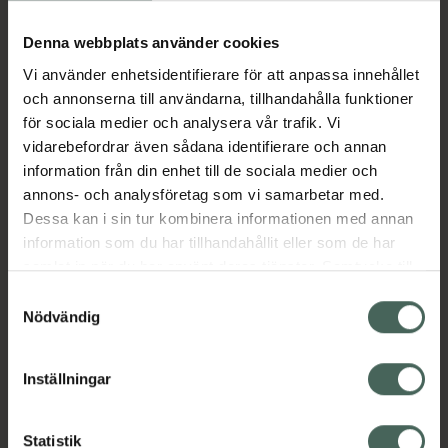
Köp via ditt recept
Denna webbplats använder cookies
Vi använder enhetsidentifierare för att anpassa innehållet
Aktuella erbjudanden
och annonserna till användarna, tillhandahålla funktioner
för sociala medier och analysera vår trafik. Vi
Beskrivning
Dölj
vidarebefordrar även sådana identifierare och annan
information från din enhet till de sociala medier och
annons- och analysföretag som vi samarbetar med.
EAN:
05099151933300
Dessa kan i sin tur kombinera informationen med annan
information som du har tillhandahållit eller som de har
samlat in när du har använt deras tjänster. Samtycke till
Bipacksedel från FASS
Visa
cookies är frivilligt och du kan när som helst ändra eller
Samtyckesval
återkalla ditt samtycke via webbplatsens
Nödvändig
cookieinställningar. Ett återkallat samtycke påverkar inte
lagligheten av behandling som skett innan återkallelsen.
Inställningar
Kronans Apotek finns här för dig. Du hittar oss från Skåne i
syd till Lappland i norr, och online i mobilen och på
Statistik