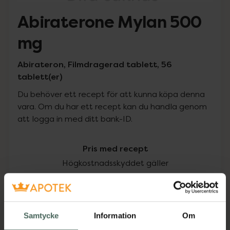
Abiraterone Mylan 500
mg
Abirateron, Filmdragerad tablett, 56
tablett(er)
Du behöver ett recept för att kunna köpa denna
vara. Om du har ett recept kan du handla genom
att logga in med ditt bank-ID.
Pris med recept
Högkostnadsskyddet gäller
8677,27 kr
I apotek:
8677,27 kr
Samtycke
Information
Om