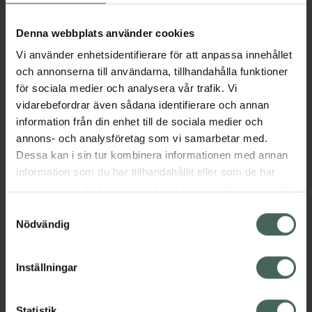
Aktuella erbjudanden
Denna webbplats använder cookies
Vi använder enhetsidentifierare för att anpassa innehållet
Beskrivning
Dölj
och annonserna till användarna, tillhandahålla funktioner
för sociala medier och analysera vår trafik. Vi
vidarebefordrar även sådana identifierare och annan
Läs alltid bipacksedeln innan
information från din enhet till de sociala medier och
användning.
annons- och analysföretag som vi samarbetar med.
EAN:
07046260250796
Dessa kan i sin tur kombinera informationen med annan
information som du har tillhandahållit eller som de har
samlat in när du har använt deras tjänster. Samtycke till
Bipacksedel från FASS
Visa
cookies är frivilligt och du kan när som helst ändra eller
Samtyckesval
återkalla ditt samtycke via webbplatsens
Nödvändig
cookieinställningar. Ett återkallat samtycke påverkar inte
lagligheten av behandling som skett innan återkallelsen.
Inställningar
Kronans Apotek finns här för dig. Du hittar oss från Skåne i
Statistik