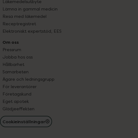
Läkemedelsutbyte
Lämna in gammal medicin
Resa med läkemedel
Receptregistret
Elektroniskt expertstöd, EES
Om oss
Pressrum
Jobba hos oss
Hållbarhet
Samarbeten
Ägare och ledningsgrupp
För leverantörer
Företagskund
Eget apotek
Glädjeeffekten
Cookieinställningar