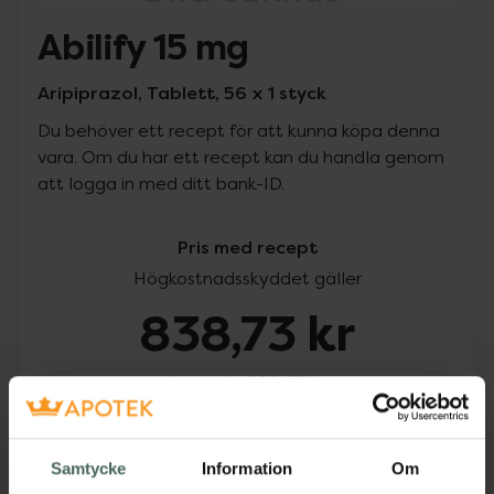
Abilify 15 mg
Aripiprazol, Tablett, 56 x 1 styck
Du behöver ett recept för att kunna köpa denna
vara. Om du har ett recept kan du handla genom
att logga in med ditt bank-ID.
Pris med recept
Högkostnadsskyddet gäller
838,73 kr
I apotek:
838,73 kr
Köp via ditt recept
Samtycke
Information
Om