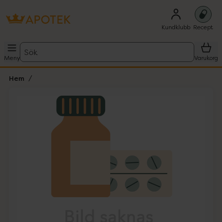
Kundklubb
Recept
Sök
Meny
Varukorg
Hem
Hoppa över Lista
Lista: . Innehåller 1 objekt.