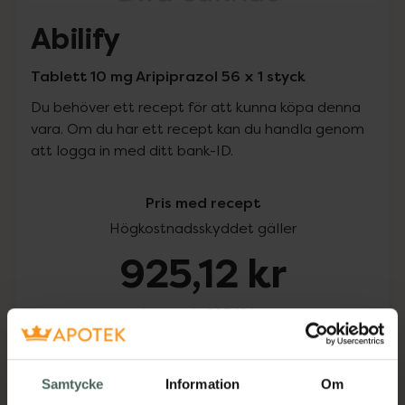
Abilify
Tablett 10 mg Aripiprazol 56 x 1 styck
Du behöver ett recept för att kunna köpa denna
vara. Om du har ett recept kan du handla genom
att logga in med ditt bank-ID.
Pris med recept
Högkostnadsskyddet gäller
925,12 kr
I apotek:
925,12 kr
Köp via ditt recept
Samtycke
Information
Om