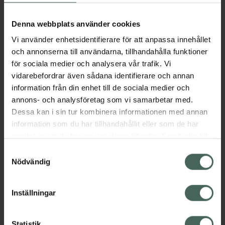
Aktuella erbjudanden
Denna webbplats använder cookies
Vi använder enhetsidentifierare för att anpassa innehållet
Beskrivning
Dölj
och annonserna till användarna, tillhandahålla funktioner
för sociala medier och analysera vår trafik. Vi
vidarebefordrar även sådana identifierare och annan
Läs alltid bipacksedeln innan
information från din enhet till de sociala medier och
användning.
annons- och analysföretag som vi samarbetar med.
EAN:
07046260111752
Dessa kan i sin tur kombinera informationen med annan
information som du har tillhandahållit eller som de har
samlat in när du har använt deras tjänster. Samtycke till
Bipacksedel från FASS
Visa
cookies är frivilligt och du kan när som helst ändra eller
Samtyckesval
återkalla ditt samtycke via webbplatsens
Nödvändig
cookieinställningar. Ett återkallat samtycke påverkar inte
lagligheten av behandling som skett innan återkallelsen.
Inställningar
Kronans Apotek finns här för dig. Du hittar oss från Skåne i
Statistik