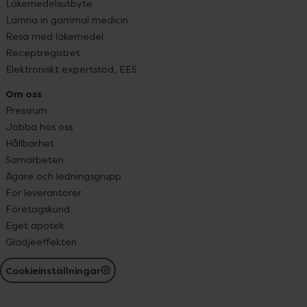
Läkemedelsutbyte
Lämna in gammal medicin
Resa med läkemedel
Receptregistret
Elektroniskt expertstöd, EES
Om oss
Pressrum
Jobba hos oss
Hållbarhet
Samarbeten
Ägare och ledningsgrupp
För leverantörer
Företagskund
Eget apotek
Glädjeeffekten
Cookieinställningar