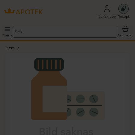
Kundklubb
Recept
Sök
Meny
Varukorg
Hem
Hoppa över Lista
Lista: . Innehåller 1 objekt.