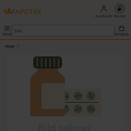
Kundklubb
Recept
Sök
Meny
Varukorg
Hem
Hoppa över Lista
Lista: . Innehåller 1 objekt.