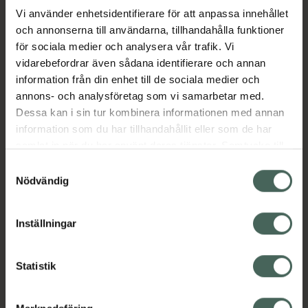
Vi använder enhetsidentifierare för att anpassa innehållet
och annonserna till användarna, tillhandahålla funktioner
Aktuella erbjudanden
för sociala medier och analysera vår trafik. Vi
vidarebefordrar även sådana identifierare och annan
Beskrivning
Dölj
information från din enhet till de sociala medier och
annons- och analysföretag som vi samarbetar med.
EAN:
07350124336282
Dessa kan i sin tur kombinera informationen med annan
information som du har tillhandahållit eller som de har
samlat in när du har använt deras tjänster. Samtycke till
cookies är frivilligt och du kan när som helst ändra eller
Samtyckesval
återkalla ditt samtycke via webbplatsens
Nödvändig
cookieinställningar. Ett återkallat samtycke påverkar inte
Kronans Apotek finns här för dig. Du hittar oss från Skåne i
lagligheten av behandling som skett innan återkallelsen.
Inställningar
syd till Lappland i norr, och online i mobilen och på
datorn. Oavsett vem du är så är det vårt uppdrag att
hjälpa just dig att må lite bättre. Välkommen att prata
Statistik
med oss.