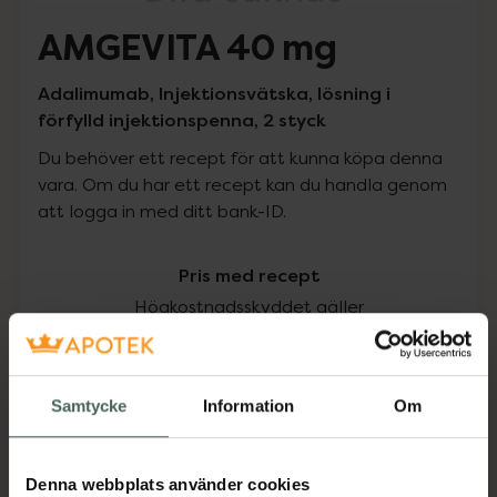
AMGEVITA 40 mg
Adalimumab, Injektionsvätska, lösning i
förfylld injektionspenna, 2 styck
Du behöver ett recept för att kunna köpa denna
vara. Om du har ett recept kan du handla genom
att logga in med ditt bank-ID.
Pris med recept
Högkostnadsskyddet gäller
1699,12 kr
Samtycke
Information
Om
I apotek:
1699,12 kr
Köp via ditt recept
Denna webbplats använder cookies