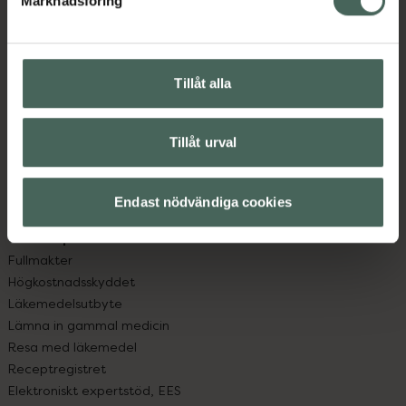
Marknadsföring
Kundservice
Kontakta oss
Vanliga frågor
Hitta apotek
Tillåt alla
Handla tryggt
Leverans, betalning och retur
Kundklubb
Tillåt urval
Sajtens tillgänglighet
App
Endast nödvändiga cookies
Köpvillkor
Om recept och läkemedel
Fullmakter
Högkostnadsskyddet
Läkemedelsutbyte
Lämna in gammal medicin
Resa med läkemedel
Receptregistret
Elektroniskt expertstöd, EES