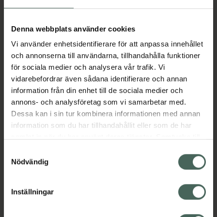
Aktuella erbjudanden
Denna webbplats använder cookies
Vi använder enhetsidentifierare för att anpassa innehållet
Beskrivning
Dölj
och annonserna till användarna, tillhandahålla funktioner
för sociala medier och analysera vår trafik. Vi
vidarebefordrar även sådana identifierare och annan
Läs alltid bipacksedeln innan
information från din enhet till de sociala medier och
användning.
annons- och analysföretag som vi samarbetar med.
Dessa kan i sin tur kombinera informationen med annan
EAN:
17331009005148
information som du har tillhandahållit eller som de har
samlat in när du har använt deras tjänster. Samtycke till
cookies är frivilligt och du kan när som helst ändra eller
Bipacksedel från FASS
Visa
Samtyckesval
återkalla ditt samtycke via webbplatsens
Nödvändig
cookieinställningar. Ett återkallat samtycke påverkar inte
lagligheten av behandling som skett innan återkallelsen.
Inställningar