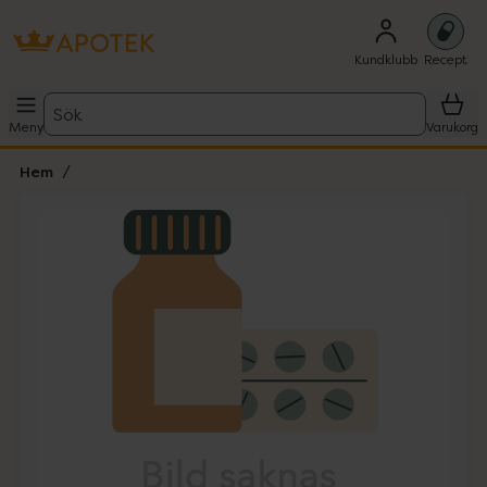
Kundklubb
Recept
Sök
Meny
Varukorg
Hem
Hoppa över Lista
Lista: . Innehåller 1 objekt.