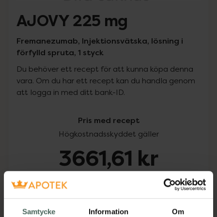
AJOVY 225 mg
Fremanezumab, Injektionsvätska, lösning i
förfylld spruta, 1 styck
Du behöver ett recept för att kunna köpa denna
vara. Om du har ett recept kan du handla genom
att logga in med ditt bank-ID.
Pris med recept
Högkostnadsskyddet gäller
3661,61 kr
I apotek:
3661,61 kr
Köp via ditt recept
Samtycke
Information
Om