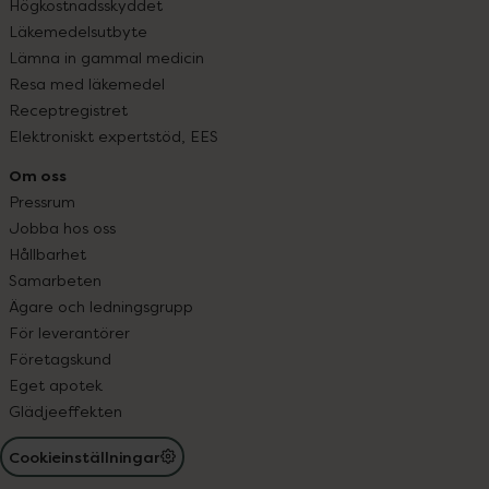
Högkostnadsskyddet
Läkemedelsutbyte
Lämna in gammal medicin
Resa med läkemedel
Receptregistret
Elektroniskt expertstöd, EES
Om oss
Pressrum
Jobba hos oss
Hållbarhet
Samarbeten
Ägare och ledningsgrupp
För leverantörer
Företagskund
Eget apotek
Glädjeeffekten
Cookieinställningar