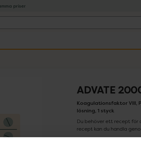
amma priser
ADVATE 2000
Koagulationsfaktor VIII, P
lösning, 1 styck
Du behöver ett recept för 
recept kan du handla genom