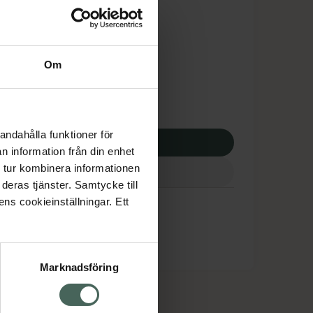
is med recept
tnadsskyddet gäller
10,19 kr
Om
potek:
11710,19 kr
andahålla funktioner för
p via ditt recept
n information från din enhet
 tur kombinera informationen
deras tjänster. Samtycke till
ens cookieinställningar. Ett
Marknadsföring
cept och läkemedel
Om oss