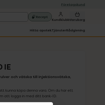
Företagskund
Recept
Kundklubb
Varukorg
Hitta apotek
Tjänster
Rådgivning
 IE
ulver och vätska till injektionsvätska,
att kunna köpa denna vara. Om du har ett
 att logga in med ditt bank-ID.