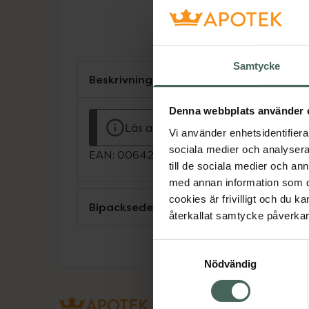
Samtycke
Beskrivning
Denna webbplats använder 
Läs alltid bipacksedeln innan använ
Vi använder enhetsidentifierar
sociala medier och analysera 
EAN:
00642621027938
till de sociala medier och a
med annan information som du 
cookies är frivilligt och du k
Bipacksedel från FASS
återkallat samtycke påverkar 
Samtyckesval
Nödvändig