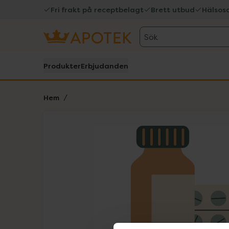
Fri frakt på receptbelagt
Brett utbud
Hälsos
Sök
Produkter
Erbjudanden
Hem
Hoppa över Lista
Lista: . Innehåller 1 objekt.