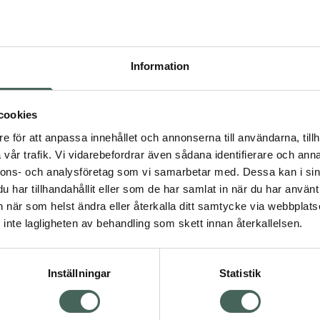
Pr
Högkos
117
Information
Dölj
I a
cookies
dning.
e för att anpassa innehållet och annonserna till användarna, tillh
Kö
vår trafik. Vi vidarebefordrar även sådana identifierare och anna
nnons- och analysföretag som vi samarbetar med. Dessa kan i sin
har tillhandahållit eller som de har samlat in när du har använt 
Aktuella erbjudanden
an när som helst ändra eller återkalla ditt samtycke via webbplats
Visa
inte lagligheten av behandling som skett innan återkallelsen.
Inställningar
Statistik
Kundservice
Om re