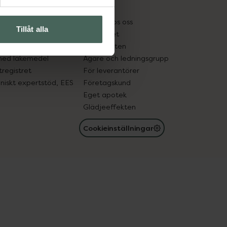
kter
Pressrum
tnadsskyddet
Jobba hos oss
Tillåt alla
edelsutbyte
Hållbarhet
in gammal medicin
Samarbeten
med läkemedel
Ägare och ledningsgrupp
registret
För leverantörer
oniskt expertstöd, EES
Företagskund
Eget apotek
Glädjeeffekten
Cookieinställningar