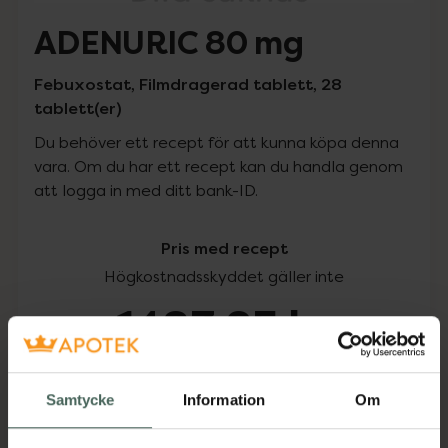
ADENURIC 80 mg
Febuxostat, Filmdragerad tablett, 28
tablett(er)
Du behöver ett recept för att kunna köpa denna
vara. Om du har ett recept kan du handla genom
att logga in med ditt bank-ID.
Pris med recept
Högkostnadsskyddet gäller inte
1483,25 kr
I apotek:
1483,25 kr
Samtycke
Information
Om
Köp via ditt recept