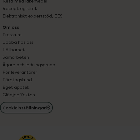
Resa med läkemedel
Receptregistret
Elektroniskt expertstöd, EES
Om oss
Pressrum
Jobba hos oss
Hållbarhet
Samarbeten
Ägare och ledningsgrupp
För leverantörer
Företagskund
Eget apotek
Glädjeeffekten
Cookieinställningar