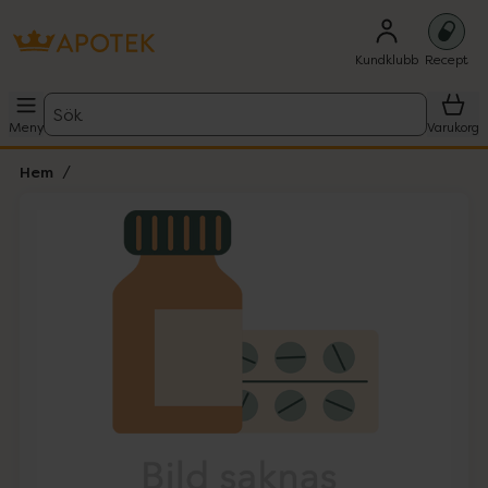
Kundklubb
Recept
Sök
Meny
Varukorg
Hem
Hoppa över Lista
Lista: . Innehåller 1 objekt.