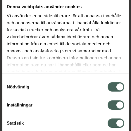
Denna webbplats använder cookies
Aktuella erbjudanden
Vi använder enhetsidentifierare för att anpassa innehållet
och annonserna till användarna, tillhandahålla funktioner
för sociala medier och analysera vår trafik. Vi
Beskrivning
Dölj
vidarebefordrar även sådana identifierare och annan
information från din enhet till de sociala medier och
EAN:
07046263748245
annons- och analysföretag som vi samarbetar med.
Dessa kan i sin tur kombinera informationen med annan
information som du har tillhandahållit eller som de har
Bipacksedel från FASS
Visa
samlat in när du har använt deras tjänster. Samtycke till
cookies är frivilligt och du kan när som helst ändra eller
Samtyckesval
återkalla ditt samtycke via webbplatsens
Nödvändig
cookieinställningar. Ett återkallat samtycke påverkar inte
lagligheten av behandling som skett innan återkallelsen.
Inställningar
Kronans Apotek finns här för dig. Du hittar oss från Skåne i
syd till Lappland i norr, och online i mobilen och på
Statistik
datorn. Oavsett vem du är så är det vårt uppdrag att