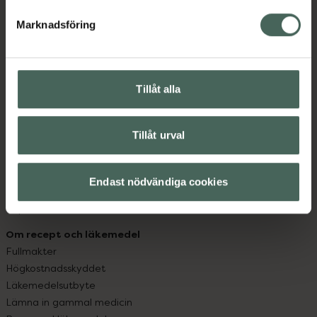
hjälpa just dig att må lite bättre. Välkommen att prata
med oss.
Marknadsföring
Kundservice
Kontakta oss
Tillåt alla
Vanliga frågor
Hitta apotek
Handla tryggt
Tillåt urval
Leverans, betalning och retur
Kundklubb
Sajtens tillgänglighet
Endast nödvändiga cookies
App
Köpvillkor
Om recept och läkemedel
Fullmakter
Högkostnadsskyddet
Läkemedelsutbyte
Lämna in gammal medicin