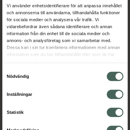
Vi använder enhetsidentifierare för att anpassa innehållet
och annonserna till användarna, tillhandahålla funktioner
Aktuella erbjudanden
för sociala medier och analysera vår trafik. Vi
vidarebefordrar även sådana identifierare och annan
Beskrivning
Dölj
information från din enhet till de sociala medier och
annons- och analysföretag som vi samarbetar med.
EAN:
07046265779414
Dessa kan i sin tur kombinera informationen med annan
information som du har tillhandahållit eller som de har
samlat in när du har använt deras tjänster. Samtycke till
cookies är frivilligt och du kan när som helst ändra eller
Samtyckesval
återkalla ditt samtycke via webbplatsens
Nödvändig
cookieinställningar. Ett återkallat samtycke påverkar inte
Kronans Apotek finns här för dig. Du hittar oss från Skåne i
lagligheten av behandling som skett innan återkallelsen.
Inställningar
syd till Lappland i norr, och online i mobilen och på
datorn. Oavsett vem du är så är det vårt uppdrag att
hjälpa just dig att må lite bättre. Välkommen att prata
Statistik
med oss.