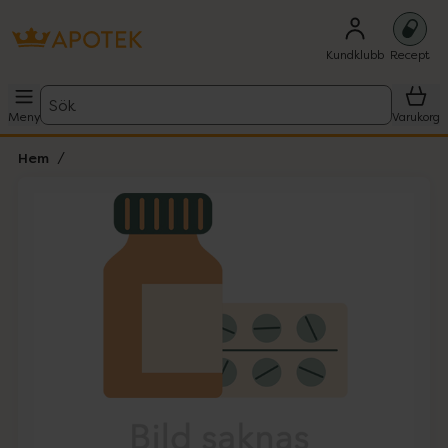
Kundklubb
Recept
Sök
Meny
Varukorg
Hem
Hoppa över Lista
Lista: . Innehåller 1 objekt.