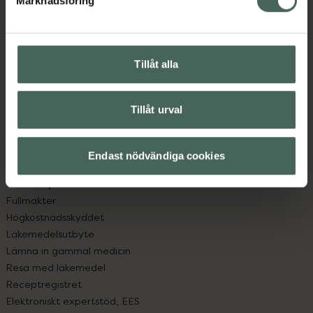
Marknadsföring
Kundservice
Kontakta oss
Vanliga frågor
Hitta apotek
Tillåt alla
Handla tryggt
Leverans, betalning och retur
Kundklubb
Tillåt urval
Sajtens tillgänglighet
App
Endast nödvändiga cookies
Köpvillkor
Om recept och läkemedel
Fullmakter
Högkostnadsskyddet
Läkemedelsutbyte
Lämna in gammal medicin
Resa med läkemedel
Receptregistret
Elektroniskt expertstöd, EES