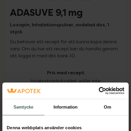
ADASUVE 9,1 mg
Loxapin, Inhalationspulver, avdelad dos, 1
styck
Du behöver ett recept för att kunna köpa denna
vara. Om du har ett recept kan du handla genom
att logga in med ditt bank-ID.
Pris med recept
Högkostnadsskyddet gäller inte
700,15 kr
Samtycke
Information
Om
I apotek:
700,15 kr
Köp via ditt recept
Denna webbplats använder cookies