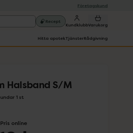
Företagskund
Recept
Kundklubb
Varukorg
Hitta apotek
Tjänster
Rådgivning
m Halsband S/M
undar 1 st
Pris online