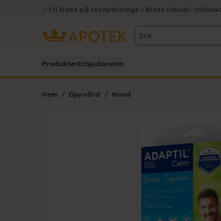
Fri frakt på receptbelagt
Brett utbud
Hälsos
Sök
Produkter
Erbjudanden
Hem
Djurvård
Hund
Hoppa över Lista
Lista: . Innehåller 1 objekt.