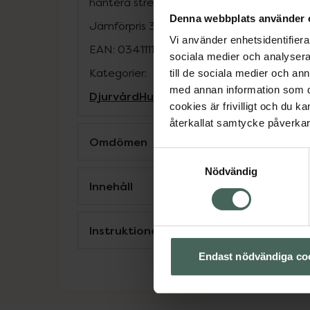
hantera stressfyllda situationer.Halsband 
Denna webbplats använder 
Jämförpris
375 kr
/
st
Vi använder enhetsidentifierar
EAN:
03411112116638
sociala medier och analysera 
Kategorier:
till de sociala medier och a
med annan information som du 
Djurvård
Hund
cookies är frivilligt och du k
återkallat samtycke påverkar 
Omdömen
Samtyckesval
Nödvändig
Innehåll
Instruktioner
Endast nödvändiga co