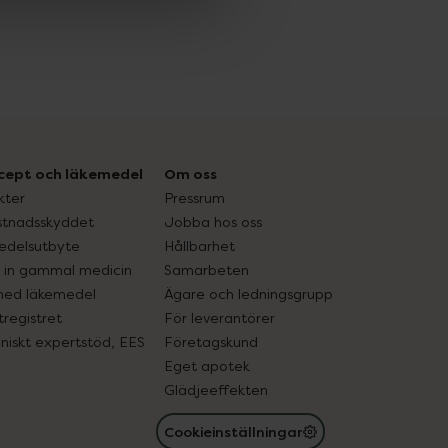
cept och läkemedel
Om oss
kter
Pressrum
tnadsskyddet
Jobba hos oss
edelsutbyte
Hållbarhet
in gammal medicin
Samarbeten
med läkemedel
Ägare och ledningsgrupp
registret
För leverantörer
oniskt expertstöd, EES
Företagskund
Eget apotek
Glädjeeffekten
Cookieinställningar