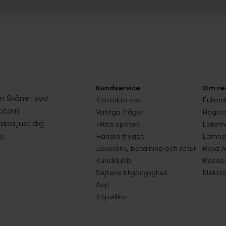
Kundservice
Om re
ån Skåne i syd
Kontakta oss
Fullma
atorn.
Vanliga frågor
Högkos
lpa just dig
Hitta apotek
Läkem
s.
Handla tryggt
Lämna 
Leverans, betalning och retur
Resa 
Kundklubb
Recept
Sajtens tillgänglighet
Elektr
App
Köpvillkor