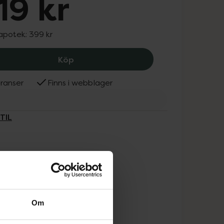
19 kr
 apotek:
399 kr
ADAPTIL Calm Halsband S/M, 319 kr.
Köp
ranser
Finns i webblager
TIL
Om