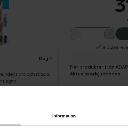
3
I
Snabba leve
Dölj
Fler produkter från ADAP
Aktuella erbjudanden
undens oro och rädsla.
ens egna
ldrar att tydligt minska
koppla av. ADAPTIL Calm
änd vid de situationer
nför hemmet. Använd
a uppkomst av rädsla
Information
 hunden att bättre