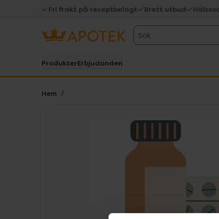
Fri frakt på receptbelagt
Brett utbud
Hälsos
Sök
Produkter
Erbjudanden
Hem
Hoppa över Lista
Lista: . Innehåller 1 objekt.