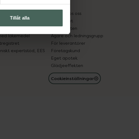
kter
Pressrum
tnadsskyddet
Jobba hos oss
Tillåt alla
edelsutbyte
Hållbarhet
in gammal medicin
Samarbeten
med läkemedel
Ägare och ledningsgrupp
registret
För leverantörer
oniskt expertstöd, EES
Företagskund
Eget apotek
Glädjeeffekten
Cookieinställningar