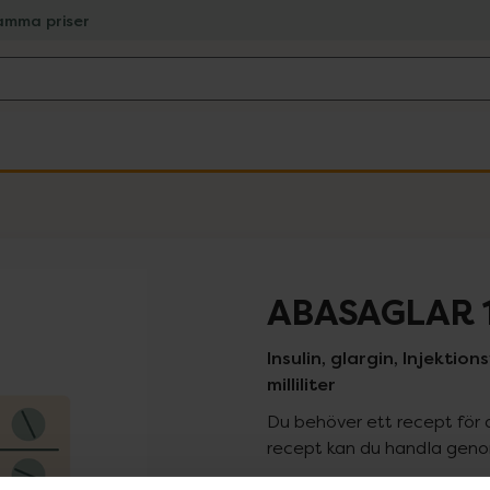
amma priser
ABASAGLAR 1
Insulin, glargin, Injektion
milliliter
Du behöver ett recept för 
recept kan du handla genom