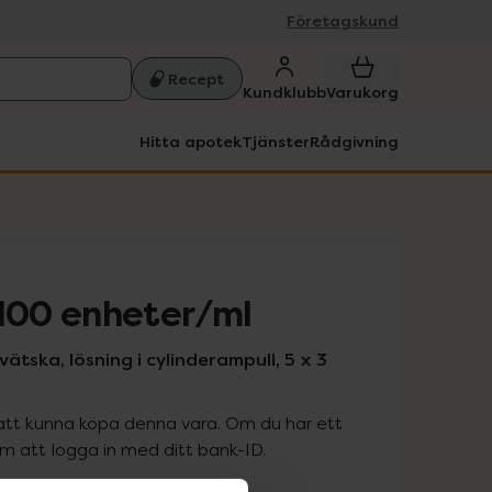
Företagskund
Recept
Kundklubb
Varukorg
Hitta apotek
Tjänster
Rådgivning
00 enheter/ml
svätska, lösning i cylinderampull, 5 x 3
att kunna köpa denna vara. Om du har ett
 att logga in med ditt bank-ID.