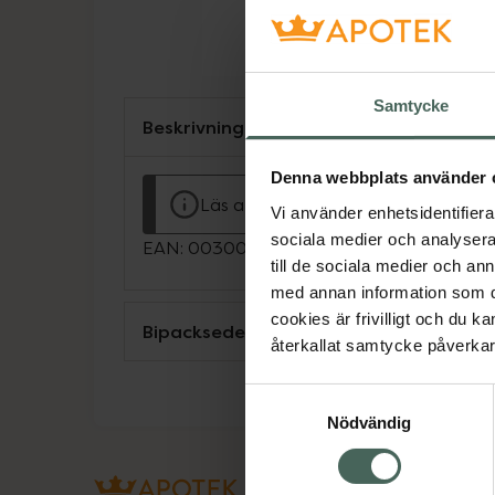
Samtycke
Beskrivning
Denna webbplats använder 
Läs alltid bipacksedeln innan använ
Vi använder enhetsidentifierar
sociala medier och analysera 
EAN:
00300020268559
till de sociala medier och a
med annan information som du 
cookies är frivilligt och du k
Bipacksedel från FASS
återkallat samtycke påverkar 
Samtyckesval
Nödvändig