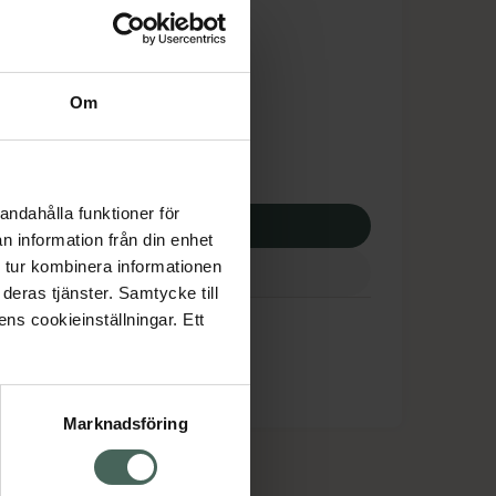
is med recept
tnadsskyddet gäller
,29 kr
Om
potek:
480,29 kr
andahålla funktioner för
p via ditt recept
n information från din enhet
 tur kombinera informationen
deras tjänster. Samtycke till
ens cookieinställningar. Ett
Marknadsföring
cept och läkemedel
Om oss