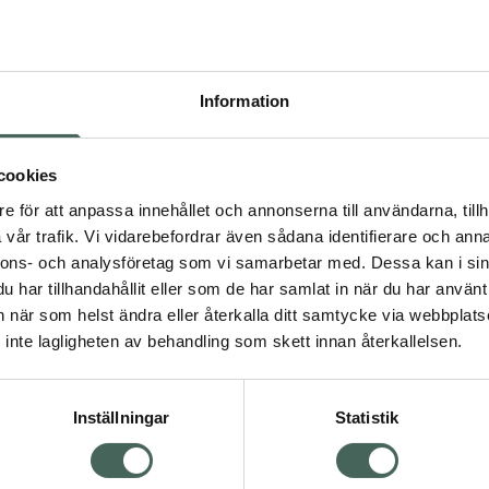
Pr
Högkos
480
Information
Dölj
I a
cookies
dning.
e för att anpassa innehållet och annonserna till användarna, tillh
Kö
vår trafik. Vi vidarebefordrar även sådana identifierare och anna
nnons- och analysföretag som vi samarbetar med. Dessa kan i sin
har tillhandahållit eller som de har samlat in när du har använt 
Aktuella erbjudanden
an när som helst ändra eller återkalla ditt samtycke via webbplats
Visa
inte lagligheten av behandling som skett innan återkallelsen.
Inställningar
Statistik
Kundservice
Om re