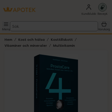
Kundklubb
Recept
Sök
Meny
Varukorg
Hem
Kost och hälsa
Kosttillskott
Vitaminer och mineraler
Multivitamin
Hoppa över Lista
Lista: . Innehåller 1 objekt.