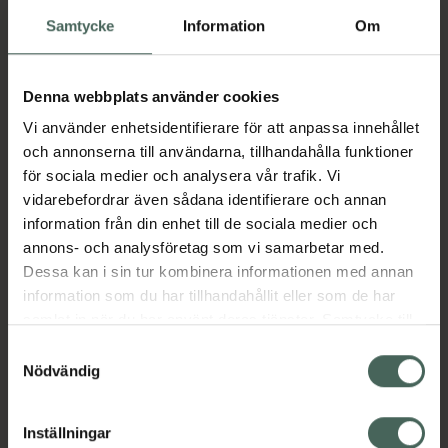
brännässleextrakt, granatäppleextrakt och
Samtycke
Information
Om
lykopen
• Med zink och selen
• Zink bidrar till normal fertilitet och
Denna webbplats använder cookies
reproduktion
• Zink bidrar till att bibehålla normala
Vi använder enhetsidentifierare för att anpassa innehållet
testosteronnivåer i blodet
och annonserna till användarna, tillhandahålla funktioner
• Zink och selen bidrar till immunsystemets
för sociala medier och analysera vår trafik. Vi
normala funktion
vidarebefordrar även sådana identifierare och annan
• Selen bidrar till att skydda cellerna mot
information från din enhet till de sociala medier och
oxidativ stress
annons- och analysföretag som vi samarbetar med.
• För daglig användning
Dessa kan i sin tur kombinera informationen med annan
information som du har tillhandahållit eller som de har
4 HIM ProstaCare är ett kosttillskott för män
samlat in när du har använt deras tjänster. Samtycke till
40+ med pumpafröextrakt,
cookies är frivilligt och du kan när som helst ändra eller
Samtyckesval
brännässleextrakt, granatäppleextrakt,
återkalla ditt samtycke via webbplatsens
Nödvändig
lykopen, zink och selen. Produkten kombinerar
cookieinställningar. Ett återkallat samtycke påverkar inte
utvalda växtextrakt och mineraler i ett
lagligheten av behandling som skett innan återkallelsen.
Inställningar
dagligt tillskott för män som söker ett tillskott