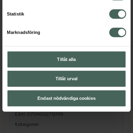
inom prostatakategorin.
Statistik
Zink bidrar till normal fertilitet och
reproduktion samt till att bibehålla normala
Marknadsföring
testosteronnivåer i blodet. Zink och selen
bidrar till immunsystemets normala funktion,
och selen bidrar till att skydda cellerna mot
oxidativ stress.
Tillåt alla
4 HIM ProstaCare passar män som vill
komplettera kosten med pumpafrö,
Tillåt urval
brännässla, granatäpple, lykopen och viktiga
mineraler i ett och samma tillskott för dagligt
bruk.
Endast nödvändiga cookies
Jämförpris
4,15 kr
/
st
EAN:
07090027121119
Kategorier: