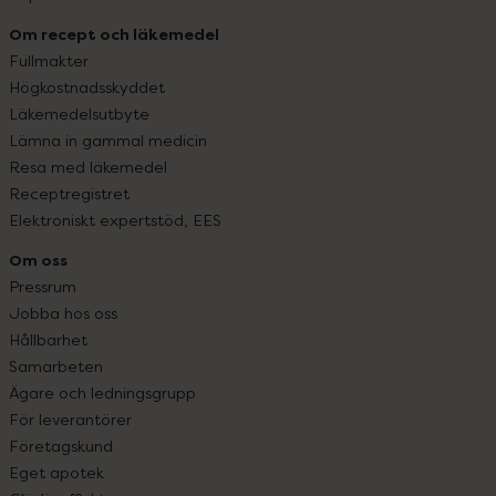
Om recept och läkemedel
Fullmakter
Högkostnadsskyddet
Läkemedelsutbyte
Lämna in gammal medicin
Resa med läkemedel
Receptregistret
Elektroniskt expertstöd, EES
Om oss
Pressrum
Jobba hos oss
Hållbarhet
Samarbeten
Ägare och ledningsgrupp
För leverantörer
Företagskund
Eget apotek