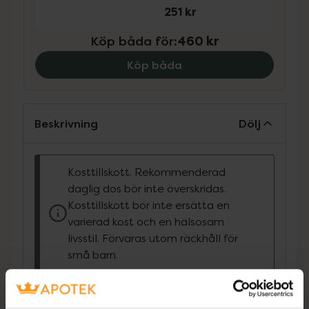
251 kr
Köp båda för
:
460 kr
Köp båda
Beskrivning
Dölj
Kosttillskott. Rekommenderad
daglig dos bör inte överskridas.
Kosttillskott bör inte ersätta en
varierad kost och en hälsosam
livsstil. Förvaras utom räckhåll för
små barn.
• Kosttillskott för män 40+
• Innehåller pumpafröextrakt,