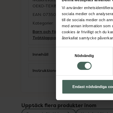
OEKO-TEX®.
Vi använder enhetsidentifierar
sociala medier och analysera 
EAN:
07350105451584
till de sociala medier och a
Kategorier:
med annan information som du 
Barn och föräldrar
Hudvård för barn
cookies är frivilligt och du k
Tvättlappar och våtservetter för barn
återkallat samtycke påverkar 
Samtyckesval
Innehåll
Nödvändig
Instruktioner
Endast nödvändiga co
Upptäck flera produkter inom