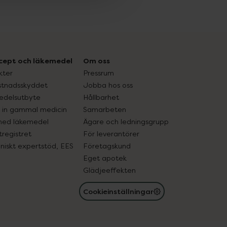
cept och läkemedel
Om oss
kter
Pressrum
tnadsskyddet
Jobba hos oss
edelsutbyte
Hållbarhet
in gammal medicin
Samarbeten
med läkemedel
Ägare och ledningsgrupp
registret
För leverantörer
oniskt expertstöd, EES
Företagskund
Eget apotek
Glädjeeffekten
Cookieinställningar