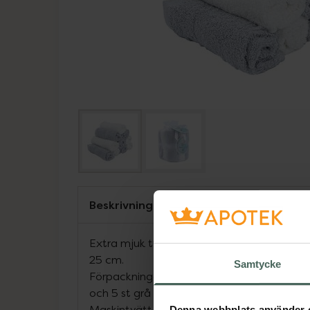
Beskrivning
Extra mjuk tvättlapp av textil, 100 % visk
25 cm.
Samtycke
Förpackningen som lämpar sig väl för prese
och 5 st grå tvättlappar. Hängs enkelt up
Maskintvätt.
Denna webbplats använder 