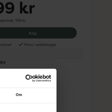
99 kr
 apotek:
199 kr
2B Baby Tvättlappar Bambu vit/grå, 1
Köp
ranser
Finns i webblager
aby
Om