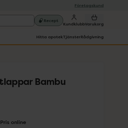
Företagskund
Recept
Kundklubb
Varukorg
Hitta apotek
Tjänster
Rådgivning
ttlappar Bambu
Pris online