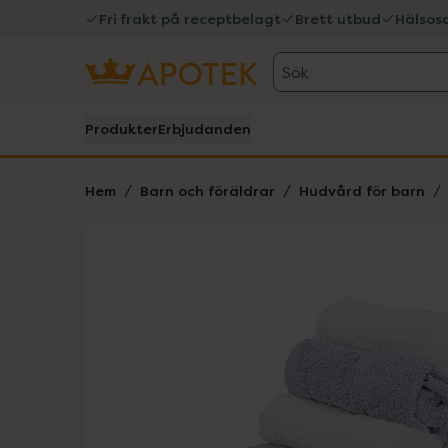
Fri frakt på receptbelagt
Brett utbud
Hälsos
Sök
Produkter
Erbjudanden
Hem
Barn och föräldrar
Hudvård för barn
Hoppa över Lista
Lista: . Innehåller 2 objekt.