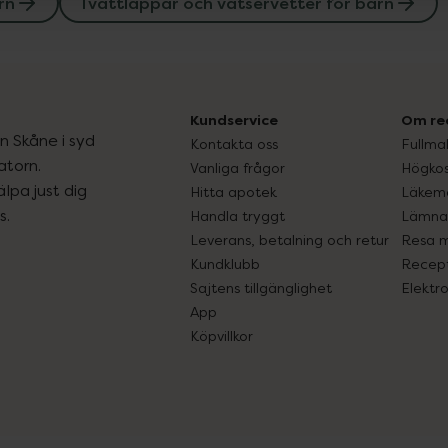
rn
Tvättlappar och våtservetter för barn
Kundservice
Om re
ån Skåne i syd
Kontakta oss
Fullma
atorn.
Vanliga frågor
Högkos
lpa just dig
Hitta apotek
Läkem
s.
Handla tryggt
Lämna 
Leverans, betalning och retur
Resa 
Kundklubb
Recept
Sajtens tillgänglighet
Elektr
App
Köpvillkor