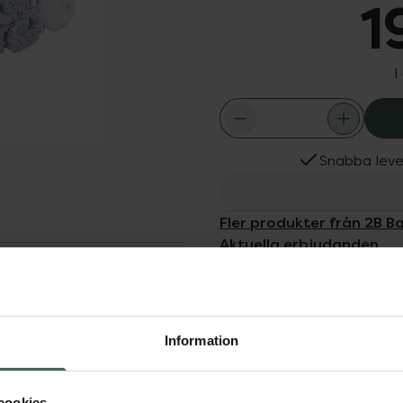
1
I
Snabba leve
Fler produkter från 2B B
Aktuella erbjudanden
Dölj
os från bambu. Mäter 25 x
Information
nt innehåller 5 st vita
p med öglan.
cookies